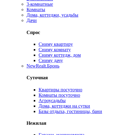
3-комнатные
Комнаты
Дома, коттеджи, усадьбы
Дачи
Спрос
Сниму квартиру
Сниму комнату
Сниму коттедж, дом
Сниму дачу
New
Realt.Бронь
Суточная
Квартиры посуточно
Комнаты посуточно
Агроусадьбы
Дома, коттеджи на сутки
Базы отдыха, гостиницы, бани
Нежилая
Гаражи, машиноместа