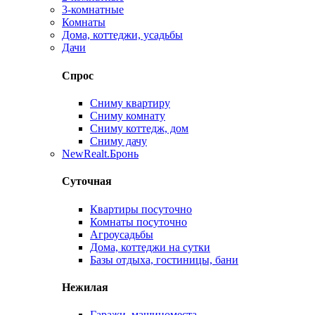
3-комнатные
Комнаты
Дома, коттеджи, усадьбы
Дачи
Спрос
Сниму квартиру
Сниму комнату
Сниму коттедж, дом
Сниму дачу
New
Realt.Бронь
Суточная
Квартиры посуточно
Комнаты посуточно
Агроусадьбы
Дома, коттеджи на сутки
Базы отдыха, гостиницы, бани
Нежилая
Гаражи, машиноместа