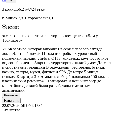
3 комн.
156.2 м²
7/24 этаж
г. Минск, ул. Сторожовская, 6
Немига
эксклюзивная квартира в историческом центре «Дом у
Троицкого»
VIP-Квартира, которая влюбляет в себя с первого взгляда! О
доме: Элитный дом 2011 года постройки 3-уровневый
подземный паркинг Лифты OTIS, консьерж, круглосуточное
видеонаблюдение Закрытая территория с шлагбаумом Детская
и спортивные площадки В окружении: рестораны, бутики,
казино, театры, музеи, фитнес и SPA До метро 5 минут
пешком Квартира 3-х комнатная общей площадью 156 кв.м. с
классическим ремонтом. Планировка и весь интерьер до
мельчайших деталей были разработаны именитыми
дизайнерами.
Контакты
Написать
22.07.2026
ID
4091784
Агентство