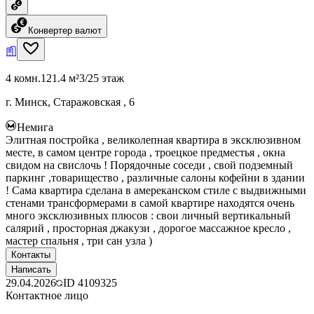
Конвертер валют
4 комн.
121.4 м²
3/25 этаж
г. Минск, Старажовская , 6
Немига
Элитная постройка , великолепная квартира в эксклюзивном
месте, в самом центре города , троецкое предместья , окна
свидом на свислочь ! Порядочные соседи , свой подземный
паркинг ,товарищество , различные салоны кофейни в здании
! Сама квартира сделана в амереканском стиле с выдвижными
стенами трансформерами в самой квартире находятся очень
много эксклюзивных плюсов : свои личный вертикальный
салярий , просторная джакузи , дорогое массажное кресло ,
мастер спальня , три сан узла )
Контакты
Написать
29.04.2026
ID
4109325
Контактное лицо