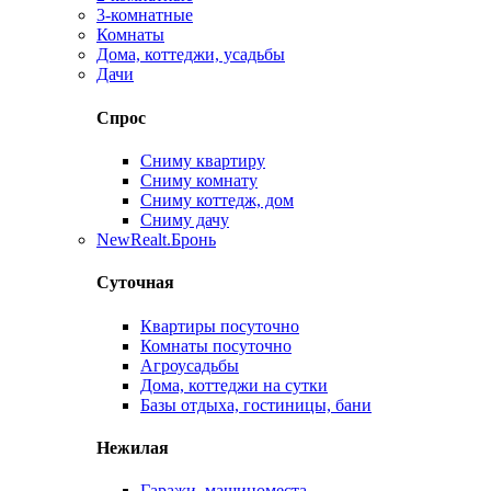
3-комнатные
Комнаты
Дома, коттеджи, усадьбы
Дачи
Спрос
Сниму квартиру
Сниму комнату
Сниму коттедж, дом
Сниму дачу
New
Realt.Бронь
Суточная
Квартиры посуточно
Комнаты посуточно
Агроусадьбы
Дома, коттеджи на сутки
Базы отдыха, гостиницы, бани
Нежилая
Гаражи, машиноместа