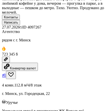
любимой кофейне у дома, вечером — прогулка в парке, а в
выходные — пешком до метро. Тихо. Уютно. Продумано до
мелочей.
Контакты
Написать
27.07.2026
ID
4097267
Агентство
рядом с г. Минск
723 345 ƃ
Конвертер валют
4 комн.
112.8 м²
4/8 этаж
г. Минск, ул. Городецкая, 22
Уручье
Уникальная евро4 в престижном ЖК Вивальди!