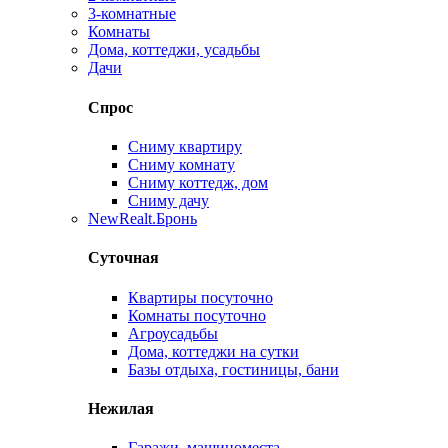
3-комнатные
Комнаты
Дома, коттеджи, усадьбы
Дачи
Спрос
Сниму квартиру
Сниму комнату
Сниму коттедж, дом
Сниму дачу
New
Realt.Бронь
Суточная
Квартиры посуточно
Комнаты посуточно
Агроусадьбы
Дома, коттеджи на сутки
Базы отдыха, гостиницы, бани
Нежилая
Гаражи, машиноместа