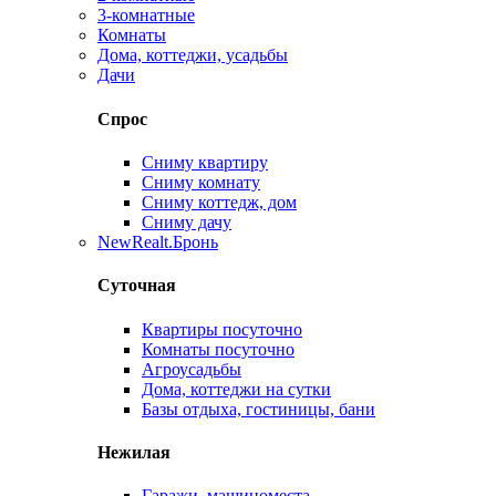
3-комнатные
Комнаты
Дома, коттеджи, усадьбы
Дачи
Спрос
Сниму квартиру
Сниму комнату
Сниму коттедж, дом
Сниму дачу
New
Realt.Бронь
Суточная
Квартиры посуточно
Комнаты посуточно
Агроусадьбы
Дома, коттеджи на сутки
Базы отдыха, гостиницы, бани
Нежилая
Гаражи, машиноместа