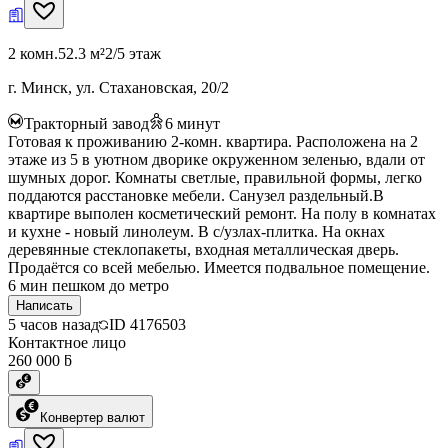
2 комн.
52.3 м²
2/5 этаж
г. Минск, ул. Стахановская, 20/2
Тракторный завод
6
минут
Готовая к проживанию 2-комн. квартира. Расположена на 2
этаже из 5 в уютном дворике окруженном зеленью, вдали от
шумных дорог. Комнаты светлые, правильной формы, легко
поддаются расстановке мебели. Санузел раздельный.В
квартире выполен косметический ремонт. На полу в комнатах
и кухне - новый линолеум. В с/узлах-плитка. На окнах
деревянные стеклопакеты, входная металлическая дверь.
Продаётся со всей мебелью. Имеется подвальное помещение.
6 мин пешком до метро
Написать
5 часов назад
ID
4176503
Контактное лицо
260 000 ƃ
Конвертер валют