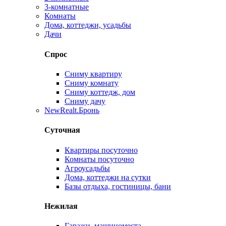
3-комнатные
Комнаты
Дома, коттеджи, усадьбы
Дачи
Спрос
Сниму квартиру
Сниму комнату
Сниму коттедж, дом
Сниму дачу
New
Realt.Бронь
Суточная
Квартиры посуточно
Комнаты посуточно
Агроусадьбы
Дома, коттеджи на сутки
Базы отдыха, гостиницы, бани
Нежилая
Гаражи, машиноместа