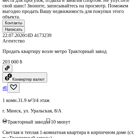
места для прогулок, отдыха и занятия спортом. Не упустите
свой шанс! Звоните, записывайтесь на просмотр. Поможем
выгодно продать Вашу недвижимость для покупки этого
объекта.
Контакты
Написать
22.07.2026
ID
4173239
Агентство
Продать квартиру возле метро Тракторный завод
203 000 ƃ
Конвертер валют
1 комн.
31.9 м²
3/4 этаж
г. Минск, ул. Уральская, 8/А
Тракторный завод
10
минут
Светлая и теплая 1-комнатная квартира в кирпичном доме (ст.
м «Тракторный завод»)