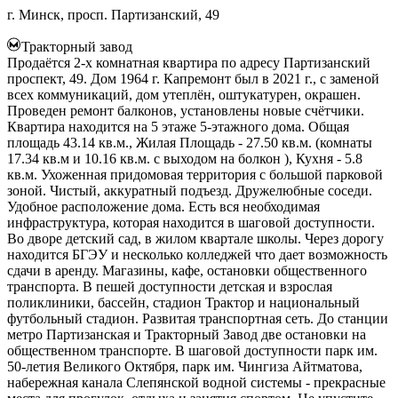
г. Минск, просп. Партизанский, 49
Тракторный завод
Продаётся 2-х комнатная квартира по адресу Партизанский
проспект, 49. Дом 1964 г. Капремонт был в 2021 г., с заменой
всех коммуникаций, дом утеплён, оштукатурен, окрашен.
Проведен ремонт балконов, установлены новые счётчики.
Квартира находится на 5 этаже 5-этажного дома. Общая
площадь 43.14 кв.м., Жилая Площадь - 27.50 кв.м. (комнаты
17.34 кв.м и 10.16 кв.м. с выходом на болкон ), Кухня - 5.8
кв.м. Ухоженная придомовая территория с большой парковой
зоной. Чистый, аккуратный подъезд. Дружелюбные соседи.
Удобное расположение дома. Есть вся необходимая
инфраструктура, которая находится в шаговой доступности.
Во дворе детский сад, в жилом квартале школы. Через дорогу
находится БГЭУ и несколько колледжей что дает возможность
сдачи в аренду. Магазины, кафе, остановки общественного
транспорта. В пешей доступности детская и взрослая
поликлиники, бассейн, стадион Трактор и национальный
футбольный стадион. Развитая транспортная сеть. До станции
метро Партизанская и Тракторный Завод две остановки на
общественном транспорте. В шаговой доступности парк им.
50-летия Великого Октября, парк им. Чингиза Айтматова,
набережная канала Слепянской водной системы - прекрасные