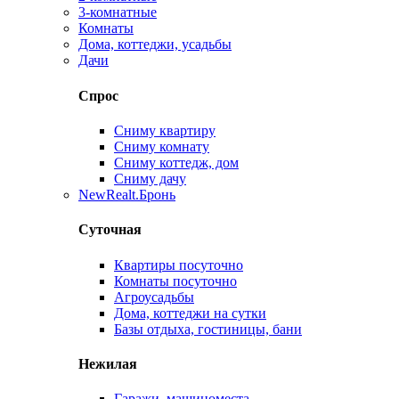
3-комнатные
Комнаты
Дома, коттеджи, усадьбы
Дачи
Спрос
Сниму квартиру
Сниму комнату
Сниму коттедж, дом
Сниму дачу
New
Realt.Бронь
Суточная
Квартиры посуточно
Комнаты посуточно
Агроусадьбы
Дома, коттеджи на сутки
Базы отдыха, гостиницы, бани
Нежилая
Гаражи, машиноместа