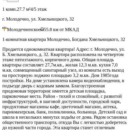
1 комн.
27.7 м²
4/5 этаж
г. Молодечно, ул. Хмельницкого, 32
Молодечненское
55.8
км от МКАД
1-комнатная квартира Молодечно, Богдана Хмельницкого, 32
Продается однокомнатная квартира! Адрес: г. Молодечно, ул.
Б. Хмельницкого, д. 32. Квартира расположена на четвертом
этаже пятиэтажного, кирпичного дома. Общая площадь
квартиры составляет 27,7м.кв., жилая 12,3 м.кв. кухня 7,0
м.кв, совмещенный санитарный узел, из комнаты есть выход
на просторную лоджию площадью 3,2 м.кв. Дом 1985года
постройки. На доме установлена камера видеонаблюдения, в
подъезде дверь с кодовым замком. Благоустроенная
придомовая территория: имеется детская площадка,
парковочные места. Район - тихий и спокойный, с развитой
инфраструктурой, в шаговой доступности, городской парк,
продуктовые магазины кафе, цветочный магазин, аптека,
парикмахерская, банк, поликлиника, больница. Детский сад и
школа в нескольких минутах ходьбы от дома. Рядом остановка
общественного транспорта, откуда Вы с легкостью доберетесь
до нужной части города. Эта квартира станет отличным