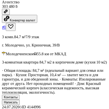
Агентство
303 480 ƃ
Конвертер валют
3 комн.
84.7 м²
7/9 этаж
г. Молодечно, ул. Криничная, 39/В
Молодечненское
55.8
км от МКАД
3-комнатная квартира 84,7 м2 в кирпичном доме (кухня 10 м2)
· Общая площадь: 84,7 м² (идеальный вариант для семьи или
пары). · Кухня: Просторная, 10,4 м² — хватит места и для
гарнитура, и для обеденной зоны. · Комнаты: Изолированные
друг от друга. Нет проходных помещений! · Дом: Красный
керамический кирпич (классическая надежность, высокая
теплоизоляция, экологичность).
Контакты
Написать
24.07.2026
ID
4144996