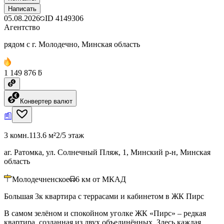
Написать
05.08.2026
ID
4149306
Агентство
рядом с г. Молодечно, Минская область
1 149 876 ƃ
Конвертер валют
3 комн.
113.6 м²
2/5 этаж
аг. Ратомка, ул. Солнечный Пляж, 1, Минский р-н, Минская
область
Молодечненское
6
км от МКАД
Большая 3к квартира с террасами и кабинетом в ЖК Пирс
В самом зелёном и спокойном уголке ЖК «Пирс» – редкая
квартира, созданная из двух объединённых. Здесь каждая