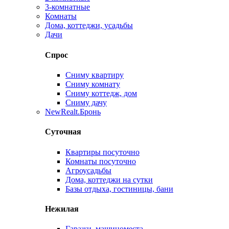
3-комнатные
Комнаты
Дома, коттеджи, усадьбы
Дачи
Спрос
Сниму квартиру
Сниму комнату
Сниму коттедж, дом
Сниму дачу
New
Realt.Бронь
Суточная
Квартиры посуточно
Комнаты посуточно
Агроусадьбы
Дома, коттеджи на сутки
Базы отдыха, гостиницы, бани
Нежилая
Гаражи, машиноместа