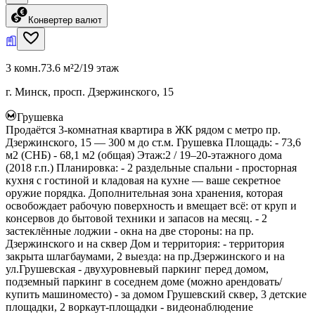
Конвертер валют
3 комн.
73.6 м²
2/19 этаж
г. Минск, просп. Дзержинского, 15
Грушевка
Продаётся 3-комнатная квартира в ЖК рядом с метро пр.
Дзержинского, 15 — 300 м до ст.м. Грушевка Площадь: - 73,6
м2 (СНБ) - 68,1 м2 (общая) Этаж:2 / 19–20-этажного дома
(2018 г.п.) Планировка: - 2 раздельные спальни - просторная
кухня с гостиной и кладовая на кухне — ваше секретное
оружие порядка. Дополнительная зона хранения, которая
освобождает рабочую поверхность и вмещает всё: от круп и
консервов до бытовой техники и запасов на месяц. - 2
застеклённые лоджии - окна на две стороны: на пр.
Дзержинского и на сквер Дом и территория: - территория
закрыта шлагбаумами, 2 выезда: на пр.Дзержинского и на
ул.Грушевская - двухуровневый паркинг перед домом,
подземный паркинг в соседнем доме (можно арендовать/
купить машиноместо) - за домом Грушевский сквер, 3 детские
площадки, 2 воркаут-площадки - видеонаблюдение