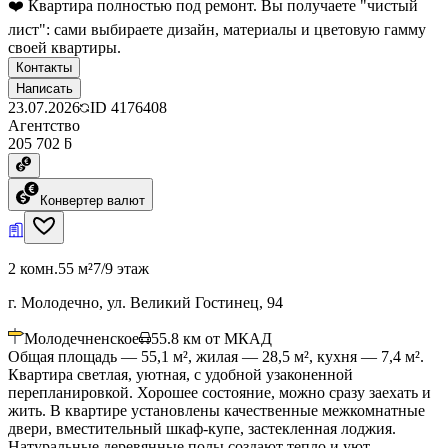
❤️ Квартира полностью под ремонт. Вы получаете "чистый
лист": сами выбираете дизайн, материалы и цветовую гамму
своей квартиры.
Контакты
Написать
23.07.2026
ID
4176408
Агентство
205 702 ƃ
Конвертер валют
2 комн.
55 м²
7/9 этаж
г. Молодечно, ул. Великий Гостинец, 94
Молодечненское
55.8
км от МКАД
Общая площадь — 55,1 м², жилая — 28,5 м², кухня — 7,4 м².
Квартира светлая, уютная, с удобной узаконенной
перепланировкой. Хорошее состояние, можно сразу заехать и
жить. В квартире установлены качественные межкомнатные
двери, вместительный шкаф-купе, застекленная лоджия.
Натуральные деревянные полы создают тепло и уют.