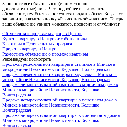
Заполните все обязательные (и по желанию —
дополнительные) поля. Чем подробнее вы заполните
объявление, тем быстрее получится продать объект. Когда все
заполните, нажмите кнопку «Разместить объявление». Теперь
ваше объявление увидит модератор, проверит и опубликует.
Объявления о продаже квартир в Центре
Купить квартиру в Центре от собственника
Квартиры в Центре цены - продажа
Продать квартиру в Центре
Разместить объявление о продаже квартиры
Рекомендуем посмотреть
Продажа трехкомнатной квартиры в сталинке в Минске в
микрорайоне Независимости, Кедышко, Волгоградская
Продажа трехкомнатной квартиры в хрущевке в Минске в
микрорайоне Независимости, Кедышко, Волгоградская
Продажа четырехкомнатной квартиры в кирпичном доме в
Минске в микрорайоне Независимости, Кедышко,
Волгоградская
Продажа четырехкомнатной квартиры в панельном доме в
Минске в микрорайоне Независимости, Кедышко,
Волгоградская
Продажа четырехкомнатной квартиры в монолитном доме в
Минске в микрорайоне Независимости, Кедышко,
Волгоградская