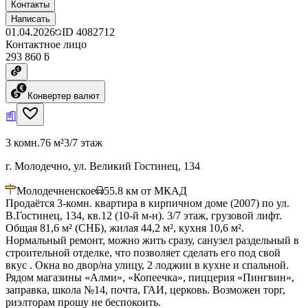
Контакты
Написать
01.04.2026
ID
4082712
Контактное лицо
293 860 ƃ
Конвертер валют
3 комн.
76 м²
3/7 этаж
г. Молодечно, ул. Великий Гостинец, 134
Молодечненское
55.8
км от МКАД
Продаётся 3-комн. квартира в кирпичном доме (2007) по ул.
В.Гостинец, 134, кв.12 (10-й м-н). 3/7 этаж, грузовой лифт.
Общая 81,6 м² (СНБ), жилая 44,2 м², кухня 10,6 м².
Нормальный ремонт, можно жить сразу, санузел раздельный в
строительной отделке, что позволяет сделать его под свой
вкус . Окна во двор/на улицу, 2 лоджии в кухне и спальной.
Рядом магазины «Алми», «Копеечка», пиццерия «Пингвин»,
заправка, школа №14, почта, ГАИ, церковь. Возможен торг,
риэлторам прошу не беспокоить.