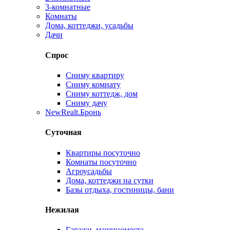
3-комнатные
Комнаты
Дома, коттеджи, усадьбы
Дачи
Спрос
Сниму квартиру
Сниму комнату
Сниму коттедж, дом
Сниму дачу
New
Realt.Бронь
Суточная
Квартиры посуточно
Комнаты посуточно
Агроусадьбы
Дома, коттеджи на сутки
Базы отдыха, гостиницы, бани
Нежилая
Гаражи, машиноместа