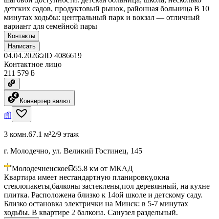
детских садов, продуктовый рынок, районная больница В 10
минутах ходьбы: центральный парк и вокзал — отличный
вариант для семейной пары
Контакты
Написать
04.04.2026
ID
4086619
Контактное лицо
211 579 ƃ
Конвертер валют
3 комн.
67.1 м²
2/9 этаж
г. Молодечно, ул. Великий Гостинец, 145
Молодечненское
55.8
км от МКАД
Квартира имеет нестандартную планировку,окна
стеклопакеты,балконы застеклены,пол деревянный, на кухне
плитка. Расположена близко к 14ой школе и детскому саду.
Близко остановка электрички на Минск: в 5-7 минутах
ходьбы. В квартире 2 балкона. Санузел раздельный.