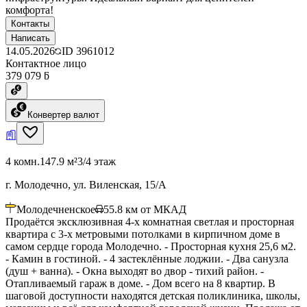
комфорта!
Контакты
Написать
14.05.2026
ID
3961012
Контактное лицо
379 079 ƃ
Конвертер валют
4 комн.
147.9 м²
3/4 этаж
г. Молодечно, ул. Виленская, 15/А
Молодечненское
55.8
км от МКАД
Продаётся эксклюзивная 4-х комнатная светлая и просторная
квартира с 3-х метровыми потолками в кирпичном доме в
самом сердце города Молодечно. - Просторная кухня 25,6 м2.
- Камин в гостиной. - 4 застеклённые лоджии. - Два санузла
(душ + ванна). - Окна выходят во двор - тихий район. -
Отапливаемый гараж в доме. - Дом всего на 8 квартир. В
шаговой доступности находятся детская поликлиника, школы,