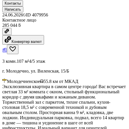
Контакты
Написать
24.06.2026
ID
4079956
Контактное лицо
285 044 ƃ
Конвертер валют
3 комн.
107 м²
4/5 этаж
г. Молодечно, ул. Виленская, 15/Б
Молодечненское
55.8
км от МКАД
Эксклюзивная квартира в самом центре города! Вас встречает
светлая 33 м² комната с окном, стильный функциональный
коридор с двумя шкафами и кожаным диваном.
Торжественный зал с паркетом, тихие спальни, кухня-
столовая 18,5 м² с современной техникой и дубовым
овальным столом. Просторная ванна 9 м², кладовка, две
лоджии. Индивидуальная парковка, подвал, всего 14 квартир
в доме — тишина и уединение в шаге от всей
инфраструктуры. Идеальный вариант для ценителей