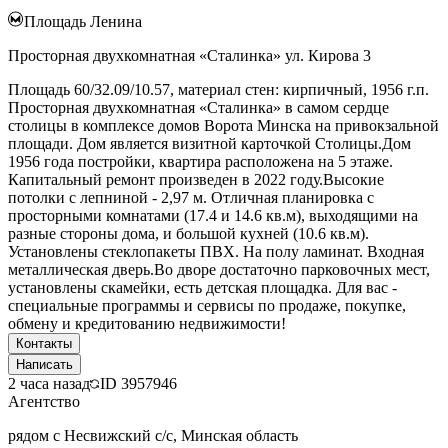
Площадь Ленина
Просторная двухкомнатная «Сталинка» ул. Кирова 3
Площадь 60/32.09/10.57, материал стен: кирпичный, 1956 г.п.
Просторная двухкомнатная «Сталинка» в самом сердце
столицы в комплексе домов Ворота Минска на привокзальной
площади. Дом является визитной карточкой Столицы.Дом
1956 года постройки, квартира расположена на 5 этаже.
Капитальный ремонт произведен в 2022 году.Высокие
потолки с лепниной - 2,97 м. Отличная планировка с
просторными комнатами (17.4 и 14.6 кв.м), выходящими на
разные стороны дома, и большой кухней (10.6 кв.м).
Установлены стеклопакеты ПВХ. На полу ламинат. Входная
металлическая дверь.Во дворе достаточно парковочных мест,
установлены скамейки, есть детская площадка. Для вас -
специальные программы и сервисы по продаже, покупке,
обмену и кредитованию недвижимости!
Контакты
Написать
2 часа назад
ID
3957946
Агентство
рядом с Несвижский с/с, Минская область