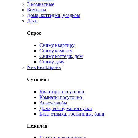
3-комнатные
Комнаты
Дома, коттеджи, усадьбы
Дачи
Спрос
Сниму квартиру
Сниму комнату
Сниму коттедж, дом
Сниму дачу
New
Realt.Бронь
Суточная
Квартиры посуточно
Комнаты посуточно
Агроусадьбы
Дома, коттеджи на сутки
Базы отдыха, гостиницы, бани
Нежилая
Гаражи, машиноместа