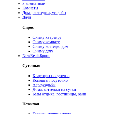
3-комнатные
Комнаты
Дома, коттеджи, усадьбы
Дачи
Спрос
Сниму квартиру
Сниму комнату
Сниму коттедж, дом
Сниму дачу
New
Realt.Бронь
Суточная
Квартиры посуточно
Комнаты посуточно
Агроусадьбы
Дома, коттеджи на сутки
Базы отдыха, гостиницы, бани
Нежилая
Гаражи, машиноместа