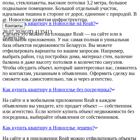
полы, стеклопакеты, высокие потолки 3,2 метра, большое
подвальное помещение. Большой отдельный участок,
идеальная тишина в стороне от дорог, единение с природой. В
аг. Новоселье развитая инфраструктура.
Как купить квартиру в Новоселье на Realt?
Контакты
29.07.2026
ID
4135413
Сделать это можно на площадке Realt — на сайте или в
Агентство
мобильном приложении. У нас самая полная и уникальная
база объектов недвижимости Беларуси. Вы можете
отфильтровать варианты по вашим запросам. Например,
выбрать район, год постройки дома, материал стен, наличие
балкона и даже высоту потолков и количество санузлов.
Чтобы обсудить объект, который заинтересовал вас, свяжитесь
по контактам, указанным в объявлении. Оформить сделку вы
сможете как самостоятельно, так и через агентство.
Как купить квартиру в Новоселье без посредника?
На сайте и в мобильном приложении Realt в каждом
объявлении вы увидите, кто продает объект — собственник
или агентство. Если хотите купить объект недвижимости без
посредника, выбирайте объявления от собственников.
Как купить квартиру в Новоселье дешево?
На сайте и в приложении Realt можно отфильтровать объекты