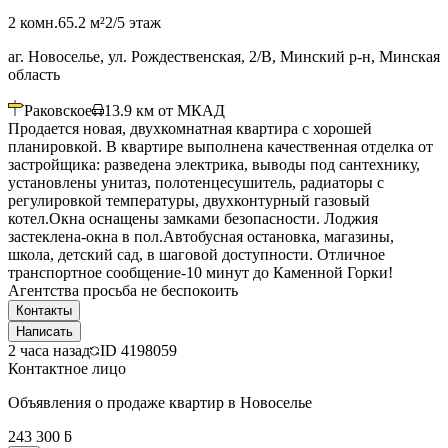
2 комн.
65.2 м²
2/5 этаж
аг. Новоселье, ул. Рождественская, 2/В, Минский р-н, Минская
область
Раковское
13.9
км от МКАД
Продается новая, двухкомнатная квартира с хорошей
планировкой. В квартире выполнена качественная отделка от
застройщика: разведена электрика, выводы под сантехнику,
установлены унитаз, полотенцесушитель, радиаторы с
регулировкой температуры, двухконтурный газовый
котел.Окна оснащены замками безопасности. Лоджия
застеклена-окна в пол.Автобусная остановка, магазины,
школа, детский сад, в шаговой доступности. Отличное
транспортное сообщение-10 минут до Каменной Горки!
Агентства просьба не беспокоить
Контакты
Написать
2 часа назад
ID
4198059
Контактное лицо
Объявления о продаже квартир в Новоселье
243 300 ƃ