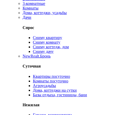
3-комнатные
Комнаты
Дома, коттеджи, усадьбы
Дачи
Спрос
Сниму квартиру
Сниму комнату
Сниму коттедж, дом
Сниму дачу
New
Realt.Бронь
Суточная
Квартиры посуточно
Комнаты посуточно
Агроусадьбы
Дома, коттеджи на сутки
Базы отдыха, гостиницы, бани
Нежилая
Гаражи, машиноместа