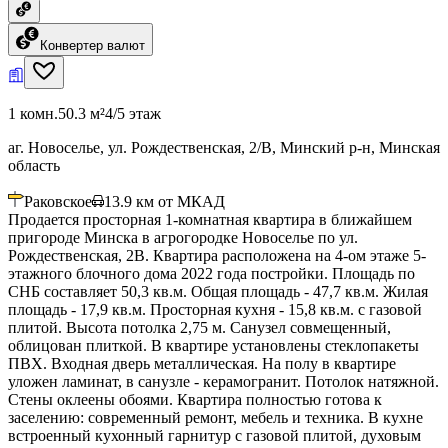
Конвертер валют
1 комн.
50.3 м²
4/5 этаж
аг. Новоселье, ул. Рождественская, 2/В, Минский р-н, Минская
область
Раковское
13.9
км от МКАД
Продается просторная 1-комнатная квартира в ближайшем
пригороде Минска в агрогородке Новоселье по ул.
Рождественская, 2В. Квартира расположена на 4-ом этаже 5-
этажного блочного дома 2022 года постройки. Площадь по
СНБ составляет 50,3 кв.м. Общая площадь - 47,7 кв.м. Жилая
площадь - 17,9 кв.м. Просторная кухня - 15,8 кв.м. с газовой
плитой. Высота потолка 2,75 м. Санузел совмещенный,
облицован плиткой. В квартире установлены стеклопакеты
ПВХ. Входная дверь металлическая. На полу в квартире
уложен ламинат, в санузле - керамогранит. Потолок натяжной.
Стены оклеены обоями. Квартира полностью готова к
заселению: современный ремонт, мебель и техника. В кухне
встроенный кухонный гарнитур с газовой плитой, духовым