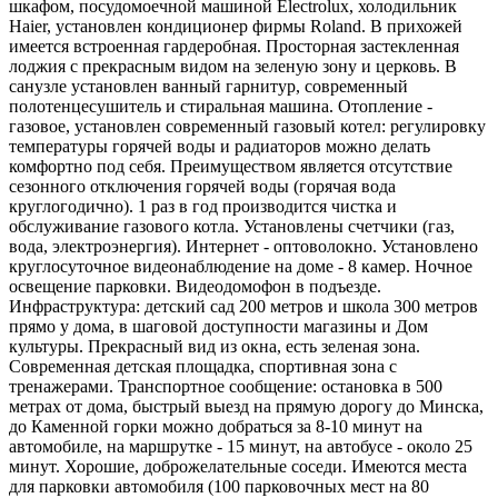
шкафом, посудомоечной машиной Electrolux, холодильник
Haier, установлен кондиционер фирмы Roland. В прихожей
имеется встроенная гардеробная. Просторная застекленная
лоджия с прекрасным видом на зеленую зону и церковь. В
санузле установлен ванный гарнитур, современный
полотенцесушитель и стиральная машина. Отопление -
газовое, установлен современный газовый котел: регулировку
температуры горячей воды и радиаторов можно делать
комфортно под себя. Преимуществом является отсутствие
сезонного отключения горячей воды (горячая вода
круглогодично). 1 раз в год производится чистка и
обслуживание газового котла. Установлены счетчики (газ,
вода, электроэнергия). Интернет - оптоволокно. Установлено
круглосуточное видеонаблюдение на доме - 8 камер. Ночное
освещение парковки. Видеодомофон в подъезде.
Инфраструктура: детский сад 200 метров и школа 300 метров
прямо у дома, в шаговой доступности магазины и Дом
культуры. Прекрасный вид из окна, есть зеленая зона.
Современная детская площадка, спортивная зона с
тренажерами. Транспортное сообщение: остановка в 500
метрах от дома, быстрый выезд на прямую дорогу до Минска,
до Каменной горки можно добраться за 8-10 минут на
автомобиле, на маршрутке - 15 минут, на автобусе - около 25
минут. Хорошие, доброжелательные соседи. Имеются места
для парковки автомобиля (100 парковочных мест на 80