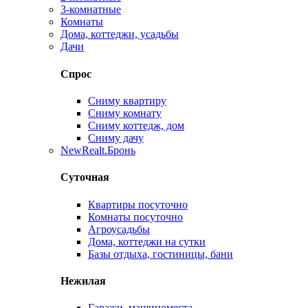
3-комнатные
Комнаты
Дома, коттеджи, усадьбы
Дачи
Спрос
Сниму квартиру
Сниму комнату
Сниму коттедж, дом
Сниму дачу
New
Realt.Бронь
Суточная
Квартиры посуточно
Комнаты посуточно
Агроусадьбы
Дома, коттеджи на сутки
Базы отдыха, гостиницы, бани
Нежилая
Гаражи, машиноместа