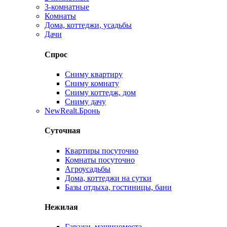
3-комнатные
Комнаты
Дома, коттеджи, усадьбы
Дачи
Спрос
Сниму квартиру
Сниму комнату
Сниму коттедж, дом
Сниму дачу
New
Realt.Бронь
Суточная
Квартиры посуточно
Комнаты посуточно
Агроусадьбы
Дома, коттеджи на сутки
Базы отдыха, гостиницы, бани
Нежилая
Гаражи, машиноместа