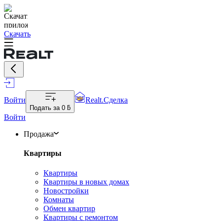
Скачать
Войти
Realt.Сделка
Подать за
0 ƃ
Войти
Продажа
Квартиры
Квартиры
Квартиры в новых домах
Новостройки
Комнаты
Обмен квартир
Квартиры с ремонтом