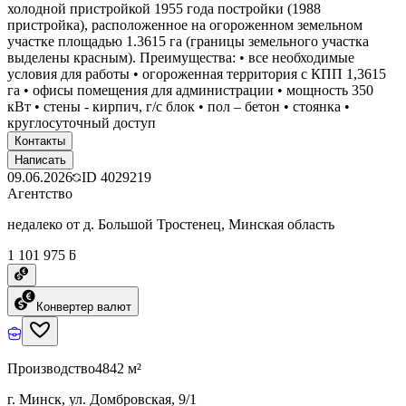
холодной пристройкой 1955 года постройки (1988
пристройка), расположенное на огороженном земельном
участке площадью 1.3615 га (границы земельного участка
выделены красным). Преимущества: • все необходимые
условия для работы • огороженная территория с КПП 1,3615
га • офисы помещения для администрации • мощность 350
кВт • стены - кирпич, г/с блок • пол – бетон • стоянка •
круглосуточный доступ
Контакты
Написать
09.06.2026
ID
4029219
Агентство
недалеко от д. Большой Тростенец, Минская область
1 101 975 ƃ
Конвертер валют
Производство
4842 м²
г. Минск, ул. Домбровская, 9/1