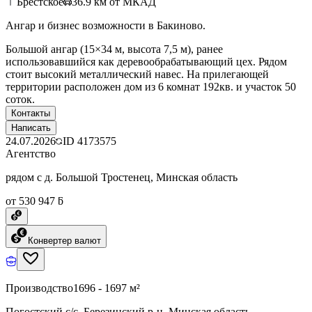
Брестское
36.9
км от МКАД
Ангар и бизнес возможности в Бакиново.
Большой ангар (15×34 м, высота 7,5 м), ранее
использовавшийся как деревообрабатывающий цех. Рядом
стоит высокий металлический навес. На прилегающей
территории расположен дом из 6 комнат 192кв. и участок 50
соток.
Контакты
Написать
24.07.2026
ID
4173575
Агентство
рядом с д. Большой Тростенец, Минская область
от 530 947 ƃ
Конвертер валют
Производство
1696 - 1697 м²
Погостский с/с, Березинский р-н, Минская область