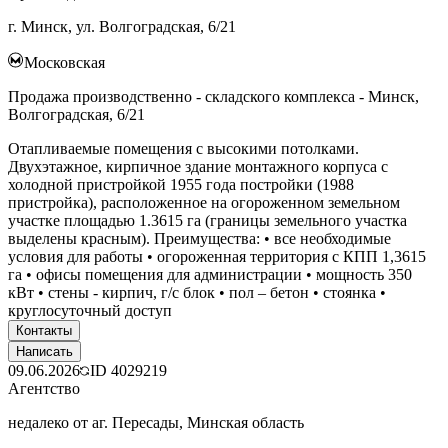
г. Минск, ул. Волгоградская, 6/21
Московская
Продажа производственно - складского комплекса - Минск,
Волгоградская, 6/21
Отапливаемые помещения с высокими потолками.
Двухэтажное, кирпичное здание монтажного корпуса с
холодной пристройкой 1955 года постройки (1988
пристройка), расположенное на огороженном земельном
участке площадью 1.3615 га (границы земельного участка
выделены красным). Преимущества: • все необходимые
условия для работы • огороженная территория с КПП 1,3615
га • офисы помещения для администрации • мощность 350
кВт • стены - кирпич, г/с блок • пол – бетон • стоянка •
круглосуточный доступ
Контакты
Написать
09.06.2026
ID
4029219
Агентство
недалеко от аг. Пересады, Минская область