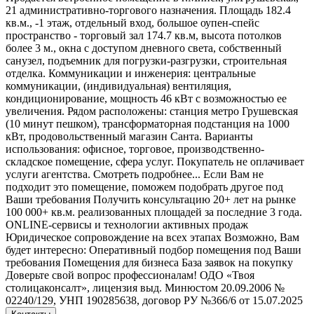
21 административно-торгового назначения. Площадь 182.4
кв.м., -1 этаж, отдельный вход, большое оупен-спейс
пространство - торговый зал 174.7 кв.м, высота потолков
более 3 м., окна с доступом дневного света, собственный
санузел, подъемник для погрузки-разгрузки, строительная
отделка. Коммуникации и инженерия: центральные
коммуникации, (индивидуальная) вентиляция,
кондиционирование, мощность 46 кВт с возможностью ее
увеличения. Рядом расположены: станция метро Грушевская
(10 минут пешком), трансформаторная подстанция на 1000
кВт, продовольственный магазин Санта. Варианты
использования: офисное, торговое, производственно-
складское помещение, сфера услуг. Покупатель не оплачивает
услуги агентства. Смотреть подробнее... Если Вам не
подходит это помещение, поможем подобрать другое под
Ваши требования Получить консультацию 20+ лет на рынке
100 000+ кв.м. реализованных площадей за последние 3 года.
ONLINE-сервисы и технологии активных продаж
Юридическое сопровождение на всех этапах Возможно, Вам
будет интересно: Оперативный подбор помещения под Ваши
требования Помещения для бизнеса База заявок на покупку
Доверьте свой вопрос профессионалам! ОДО «Твоя
столицаконсалт», лицензия выд. Минюстом 20.09.2006 №
02240/129, УНП 190285638, договор РУ №366/6 от 15.07.2025