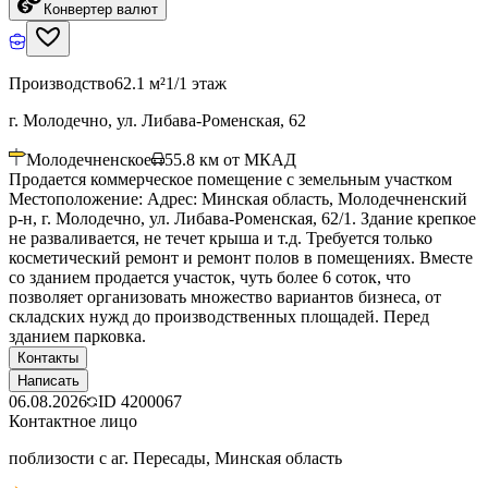
Конвертер валют
Производство
62.1 м²
1/1 этаж
г. Молодечно, ул. Либава-Роменская, 62
Молодечненское
55.8
км от МКАД
Продается коммерческое помещение с земельным участком
Местоположение: Адрес: Минская область, Молодечненский
р-н, г. Молодечно, ул. Либава-Роменская, 62/1. Здание крепкое
не разваливается, не течет крыша и т.д. Требуется только
косметический ремонт и ремонт полов в помещениях. Вместе
со зданием продается участок, чуть более 6 соток, что
позволяет организовать множество вариантов бизнеса, от
складских нужд до производственных площадей. Перед
зданием парковка.
Контакты
Написать
06.08.2026
ID
4200067
Контактное лицо
поблизости с аг. Пересады, Минская область