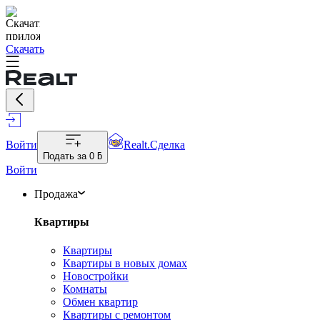
Скачать
Войти
Realt.Сделка
Подать за
0 ƃ
Войти
Продажа
Квартиры
Квартиры
Квартиры в новых домах
Новостройки
Комнаты
Обмен квартир
Квартиры с ремонтом