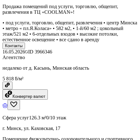
Продажа помещений под услуги, торговлю, общепит,
развлечения в ТЦ «COOLMAN»!
• под услуги, торговлю, общепит, развлечения • центр Минска
• метро « пл.Я.Коласа» • 582 м2, • 1-й/60 м2 ; цокольный
этаж/521 м2 • 6-отдельных входов • высокие потолки,
естественное освещение • все сдано в аренду
Контакты
16.05.2026
ID
3966346
Агентство
недалеко от д. Касынь, Минская область
5 818 ƃ/м²
Конвертер валют
Сфера услуг
126.3 м²
0/10 этаж
г. Минск, ул. Каховская, 17
Помещение физкультурно- оздоровительного и спортивного