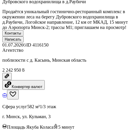
Дубровского водохранилища в д.Раубичи
Продаётся уникальный гостинично-ресторанный комплекс в
окружении леса на берегу Дубровского водохранилища в
д.Раубичи, Логойское направление, 12 км от МКАД, 15 минут
до Аэропорта Минск-2; трассы М1; приглашаем на просмотр!
Контакты
Написать
01.07.2026
ID
4116150
Агентство
поблизости с д. Касынь, Минская область
2 242 950 ƃ
Конвертер валют
Сфера услуг
582 м²
1/3 этаж
г. Минск, ул. Кульман, 3
Площадь Якуба Коласа
5
минут