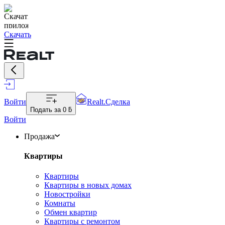
Скачать
Войти
Realt.Сделка
Подать за
0 ƃ
Войти
Продажа
Квартиры
Квартиры
Квартиры в новых домах
Новостройки
Комнаты
Обмен квартир
Квартиры с ремонтом