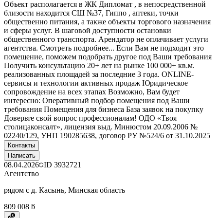
Объект располагается в ЖК Дипломат , в непосредственной
близости находится СШ №37, Гиппо , аптеки, точки
общественно питания, а также объекты торгового назначения
и сферы услуг. В шаговой доступности остановки
общественного транспорта. Арендатор не оплачивает услуги
агентства. Смотреть подробнее... Если Вам не подходит это
помещение, поможем подобрать другое под Ваши требования
Получить консультацию 20+ лет на рынке 100 000+ кв.м.
реализованных площадей за последние 3 года. ONLINE-
сервисы и технологии активных продаж Юридическое
сопровождение на всех этапах Возможно, Вам будет
интересно: Оперативный подбор помещения под Ваши
требования Помещения для бизнеса База заявок на покупку
Доверьте свой вопрос профессионалам! ОДО «Твоя
столицаконсалт», лицензия выд. Минюстом 20.09.2006 №
02240/129, УНП 190285638, договор РУ №524/6 от 31.10.2025
Контакты
Написать
08.04.2026
ID
3932721
Агентство
рядом с д. Касынь, Минская область
809 008 ƃ