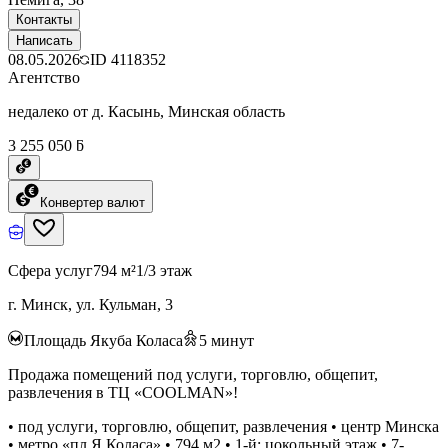
Контакты
Написать
08.05.2026
ID
4118352
Агентство
недалеко от д. Касынь, Минская область
3 255 050 ƃ
Конвертер валют
Сфера услуг
794 м²
1/3 этаж
г. Минск, ул. Кульман, 3
Площадь Якуба Коласа
5
минут
Продажа помещений под услуги, торговлю, общепит,
развлечения в ТЦ «COOLMAN»!
• под услуги, торговлю, общепит, развлечения • центр Минска
• метро «пл.Я.Коласа» • 794 м2 • 1-й; цокольный этаж • 7-