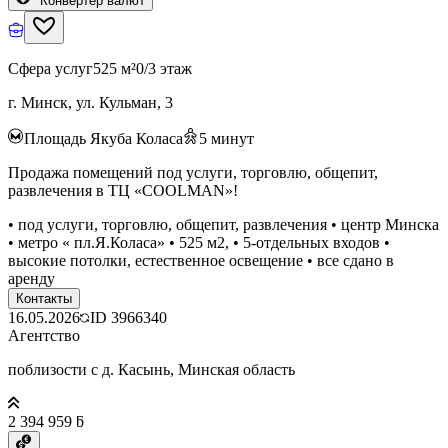
Конвертер валют
Сфера услуг
525 м²
0/3 этаж
г. Минск, ул. Кульман, 3
Площадь Якуба Коласа
5
минут
Продажа помещений под услуги, торговлю, общепит,
развлечения в ТЦ «COOLMAN»!
• под услуги, торговлю, общепит, развлечения • центр Минска
• метро « пл.Я.Коласа» • 525 м2, • 5-отдельных входов •
высокие потолки, естественное освещение • все сдано в
аренду
Контакты
16.05.2026
ID
3966340
Агентство
поблизости с д. Касынь, Минская область
2 394 959 ƃ