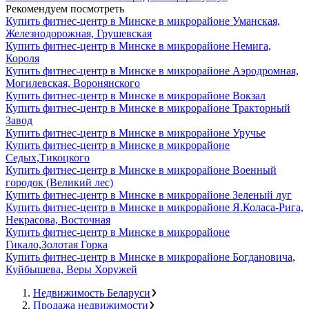
Рекомендуем посмотреть
Купить фитнес-центр в Минске в микрорайоне Уманская,
Железнодорожная, Грушевская
Купить фитнес-центр в Минске в микрорайоне Немига,
Короля
Купить фитнес-центр в Минске в микрорайоне Аэродромная,
Могилевская, Воронянского
Купить фитнес-центр в Минске в микрорайоне Вокзал
Купить фитнес-центр в Минске в микрорайоне Тракторный
Завод
Купить фитнес-центр в Минске в микрорайоне Уручье
Купить фитнес-центр в Минске в микрорайоне
Седых,Тикоцкого
Купить фитнес-центр в Минске в микрорайоне Военный
городок (Великий лес)
Купить фитнес-центр в Минске в микрорайоне Зеленый луг
Купить фитнес-центр в Минске в микрорайоне Я.Коласа-Рига,
Некрасова, Восточная
Купить фитнес-центр в Минске в микрорайоне
Гикало,Золотая Горка
Купить фитнес-центр в Минске в микрорайоне Богдановича,
Куйбышева, Веры Хоружей
Недвижимость Беларуси
Продажа недвижимости