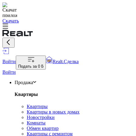
Скачать
Войти
Realt.Сделка
Подать за
0 ƃ
Войти
Продажа
Квартиры
Квартиры
Квартиры в новых домах
Новостройки
Комнаты
Обмен квартир
Квартиры с ремонтом