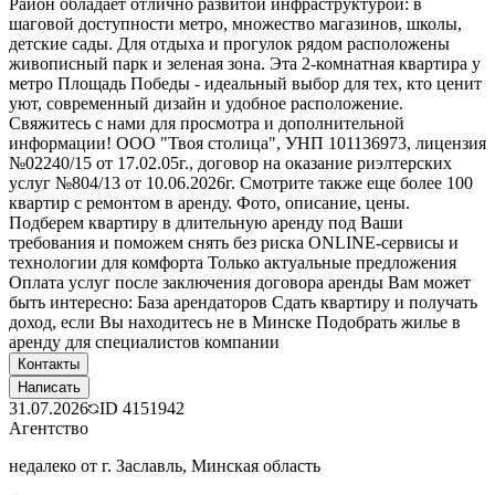
Район обладает отлично развитой инфраструктурой: в
шаговой доступности метро, множество магазинов, школы,
детские сады. Для отдыха и прогулок рядом расположены
живописный парк и зеленая зона. Эта 2-комнатная квартира у
метро Площадь Победы - идеальный выбор для тех, кто ценит
уют, современный дизайн и удобное расположение.
Свяжитесь с нами для просмотра и дополнительной
информации! ООО "Твоя столица", УНП 101136973, лицензия
№02240/15 от 17.02.05г., договор на оказание риэлтерских
услуг №804/13 от 10.06.2026г. Смотрите также еще более 100
квартир с ремонтом в аренду. Фото, описание, цены.
Подберем квартиру в длительную аренду под Ваши
требования и поможем снять без риска ONLINE-сервисы и
технологии для комфорта Только актуальные предложения
Оплата услуг после заключения договора аренды Вам может
быть интересно: База арендаторов Сдать квартиру и получать
доход, если Вы находитесь не в Минске Подобрать жилье в
аренду для специалистов компании
Контакты
Написать
31.07.2026
ID
4151942
Агентство
недалеко от г. Заславль, Минская область