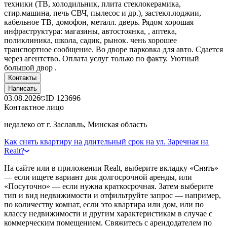
техники (ТВ, холодильник, плита стеклокерамика,
стир.машина, печь СВЧ, пылесос и др.), застекл.лоджии,
кабельное ТВ, домофон, металл. дверь. Рядом хорошая
инфраструктура: магазины, автостоянка, , аптека,
поликлиника, школа, садик, рынок. чень хорошее
транспортное сообщение. Во дворе парковка для авто. Сдается
через агентство. Оплата услуг только по факту. Уютный
большой двор .
Контакты
Написать
03.08.2026
ID
123696
Контактное лицо
недалеко от г. Заславль, Минская область
Как снять квартиру на длительный срок на ул. Заречная на
Realt?
На сайте или в приложении Realt, выберите вкладку «Снять»
— если ищете вариант для долгосрочной аренды, или
«Посуточно» — если нужна краткосрочная. Затем выберите
тип и вид недвижимости и отфильтруйте запрос — например,
по количеству комнат, если это квартира или дом, или по
классу недвижимости и другим характеристикам в случае с
коммерческим помещением. Свяжитесь с арендодателем по