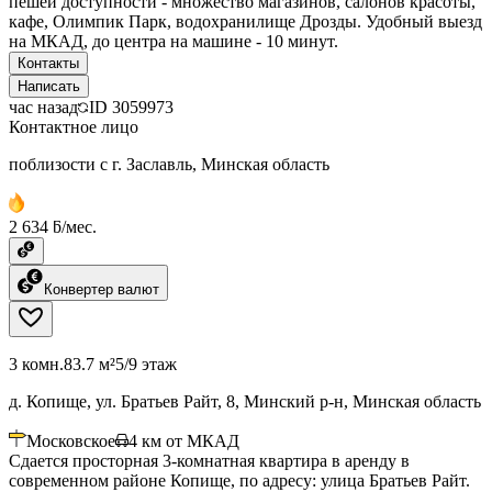
пешей доступности - множество магазинов, салонов красоты,
кафе, Олимпик Парк, водохранилище Дрозды. Удобный выезд
на МКАД, до центра на машине - 10 минут.
Контакты
Написать
час назад
ID
3059973
Контактное лицо
поблизости с г. Заславль, Минская область
2 634 ƃ/мес.
Конвертер валют
3 комн.
83.7 м²
5/9 этаж
д. Копище, ул. Братьев Райт, 8, Минский р-н, Минская область
Московское
4
км от МКАД
Сдается просторная 3-комнатная квартира в аренду в
современном районе Копище, по адресу: улица Братьев Райт.