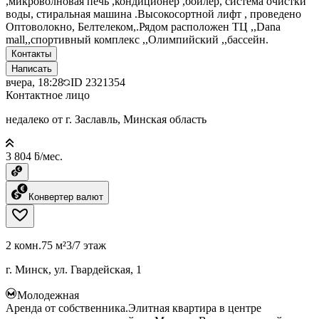
,микроволновая печь ,кондиционер ,бойлер, система очистки
воды, стиральная машина .Высокосортной лифт , проведено
Оптоволокно, Белтелеком,.Рядом расположен ТЦ ,,Dana
mall,,спортивный комплекс ,,Олимпийский ,,бассейн.
Контакты
Написать
вчера, 18:28
ID
2321354
Контактное лицо
недалеко от г. Заславль, Минская область
3 804 ƃ/мес.
Конвертер валют
2 комн.
75 м²
3/7 этаж
г. Минск, ул. Гвардейская, 1
Молодежная
Аренда от собственника.Элитная квартира в центре