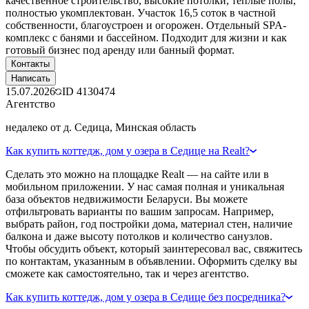
качественное строительство, высокие потолки, тёплые полы,
полностью укомплектован. Участок 16,5 соток в частной
собственности, благоустроен и огорожен. Отдельный SPA-
комплекс с банями и бассейном. Подходит для жизни и как
готовый бизнес под аренду или банный формат.
Контакты
Написать
15.07.2026
ID
4130474
Агентство
недалеко от д. Седица, Минская область
Как купить коттедж, дом у озера в Седице на Realt?
Сделать это можно на площадке Realt — на сайте или в
мобильном приложении. У нас самая полная и уникальная
база объектов недвижимости Беларуси. Вы можете
отфильтровать варианты по вашим запросам. Например,
выбрать район, год постройки дома, материал стен, наличие
балкона и даже высоту потолков и количество санузлов.
Чтобы обсудить объект, который заинтересовал вас, свяжитесь
по контактам, указанным в объявлении. Оформить сделку вы
сможете как самостоятельно, так и через агентство.
Как купить коттедж, дом у озера в Седице без посредника?