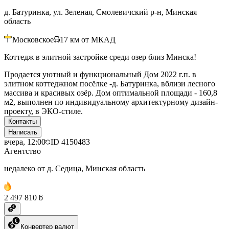
д. Батуринка, ул. Зеленая, Смолевичский р-н, Минская
область
Московское
17
км от МКАД
Коттедж в элитной застройке среди озер близ Минска!
Продается уютный и функциональный Дом 2022 г.п. в
элитном коттеджном посёлке -д. Батуринка, вблизи лесного
массива и красивых озёр. Дом оптимальной площади - 160,8
м2, выполнен по индивидуальному архитектурному дизайн-
проекту, в ЭКО-стиле.
Контакты
Написать
вчера, 12:00
ID
4150483
Агентство
недалеко от д. Седица, Минская область
2 497 810 ƃ
Конвертер валют