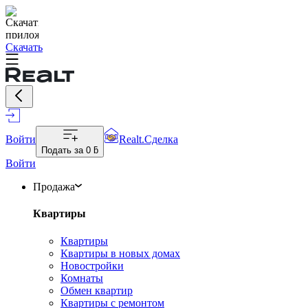
Скачать
Войти
Realt.Сделка
Подать за
0 ƃ
Войти
Продажа
Квартиры
Квартиры
Квартиры в новых домах
Новостройки
Комнаты
Обмен квартир
Квартиры с ремонтом