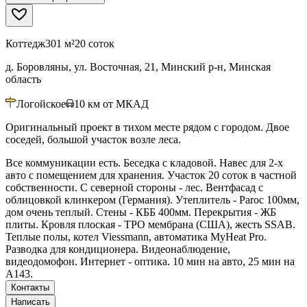
Коттедж
301 м²
20 соток
д. Боровляны, ул. Восточная, 21, Минский р-н, Минская
область
Логойское
10
км от МКАД
Оригинальный проект в тихом месте рядом с городом. Двое
соседей, большой участок возле леса.
Все коммуникации есть. Беседка с кладовой. Навес для 2-х
авто с помещением для хранения. Участок 20 соток в частной
собственности. С северной стороны - лес. Вентфасад с
облицовкой клинкером (Германия). Утеплитель - Paroc 100мм,
дом очень теплый. Стены - КББ 400мм. Перекрытия - ЖБ
плиты. Кровля плоская - TPO мембрана (США), жесть SSAB.
Теплые полы, котел Viessmann, автоматика MyHeat Pro.
Разводка для кондиционера. Видеонаблюдение,
видеодомофон. Интернет - оптика. 10 мин на авто, 25 мин на
А143.
Контакты
Написать