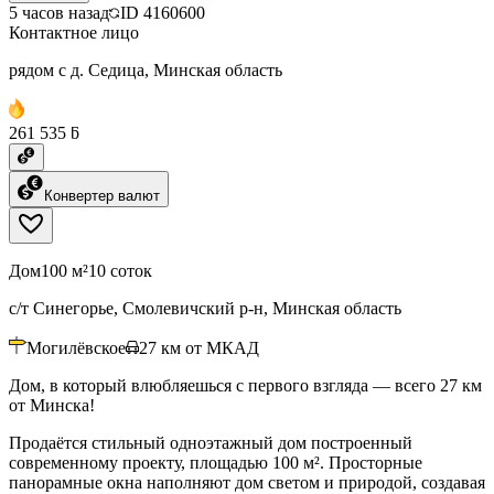
5 часов назад
ID
4160600
Контактное лицо
рядом с д. Седица, Минская область
261 535 ƃ
Конвертер валют
Дом
100 м²
10 соток
с/т Синегорье, Смолевичский р-н, Минская область
Могилёвское
27
км от МКАД
Дом, в который влюбляешься с первого взгляда — всего 27 км
от Минска!
Продаётся стильный одноэтажный дом построенный
современному проекту, площадью 100 м². Просторные
панорамные окна наполняют дом светом и природой, создавая