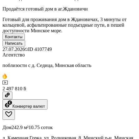
Продаётся готовый дом в аг.Ждановичи
Готовый для проживания дом в Ждановичах, 3 минуты от
кольцевой, асфальтированные подъездные пути, в пешей
доступности Минское море.
Контакты
Написать
27.07.2026
ID
4107749
Агентство
поблизости с д. Седица, Минская область
2 497 810 ƃ
Конвертер валют
Дом
242.9 м²
10.75 соток
д. Каменная Горка, ул. Родниковая, 8, Минский р-н, Минская