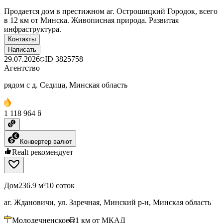
Продается дом в престижном аг. Острошицкий Городок, всего
в 12 км от Минска. Живописная природа. Развитая
инфраструктура.
Контакты
Написать
29.07.2026
ID
3825758
Агентство
рядом с д. Седица, Минская область
1 118 964 ƃ
Конвертер валют
Realt рекомендует
Дом
236.9 м²
10 соток
аг. Ждановичи, ул. Заречная, Минский р-н, Минская область
Молодечненское
1
км от МКАД