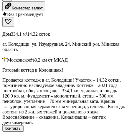
Конвертер валют
Realt рекомендует
Дом
334.1 м²
14.32 соток
аг. Колодищи, ул. Изумрудная, 24, Минский р-н, Минская
область
Московское
8.2
км от МКАД
Готовый коттед в Колодищах!
Продается коттедж в аг. Колодищи! Участок – 14,32 сотки,
пожизненно-наследуемое владение. Коттедж – 2021 года
постройки, общая площадь – 334,1 кв. м, жилая площадь –
120,9 кв. м. Фундамент – монолитный, стены – 500 мм
пеноблок, утепление – 70 мм минеральная вата. Крыша –
глазурированная керамическая черепица, утеплена. Коттедж
состоит из 2 жилых этажей и цокольного этажа.
Водоснабжение – скважина. Канализация – септик
двухкамерный.
Контакты