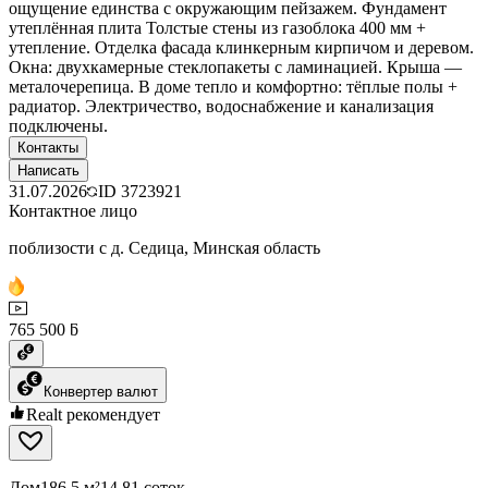
ощущение единства с окружающим пейзажем. Фундамент
утеплённая плита Толстые стены из газоблока 400 мм +
утепление. Отделка фасада клинкерным кирпичом и деревом.
Окна: двухкамерные стеклопакеты с ламинацией. Крыша —
металочерепица. В доме тепло и комфортно: тёплые полы +
радиатор. Электричество, водоснабжение и канализация
подключены.
Контакты
Написать
31.07.2026
ID
3723921
Контактное лицо
поблизости с д. Седица, Минская область
765 500 ƃ
Конвертер валют
Realt рекомендует
Дом
186.5 м²
14.81 соток