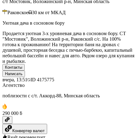
с/т Мостовик, Воложинский р-н, Минская область
Раковское
30
км от МКАД
Уютная дача в сосновом бору
Продается уютная 3-х уровневая дача в сосновом бору. СТ
"Мостовик", Воложинский р-н, Раковский с/с. На 100%
готова к проживанию! На территории баня на дровах с
душевой, просторная беседка с печью-барбекю, капитальный
небольшой бассейн и навес для авто. Рядом озеро для купания
и рыбалки.
Контакты
Написать
вчера, 13:51
ID
4175775
Агентство
поблизости с с/т. Аккорд-88, Минская область
290 000 ƃ
Конвертер валют
Realt рекомендует