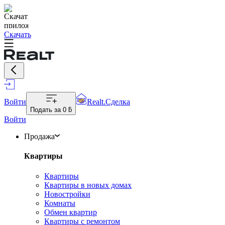
Скачать
Войти
Realt.Сделка
Подать за
0 ƃ
Войти
Продажа
Квартиры
Квартиры
Квартиры в новых домах
Новостройки
Комнаты
Обмен квартир
Квартиры с ремонтом