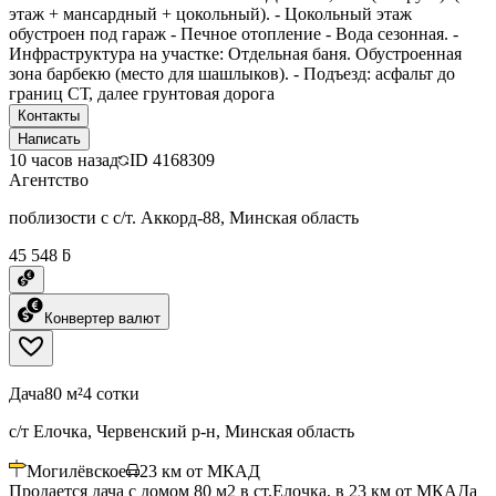
этаж + мансардный + цокольный). - Цокольный этаж
обустроен под гараж - Печное отопление - Вода сезонная. -
Инфраструктура на участке: Отдельная баня. Обустроенная
зона барбекю (место для шашлыков). - Подъезд: асфальт до
границ СТ, далее грунтовая дорога
Контакты
Написать
10 часов назад
ID
4168309
Агентство
поблизости с с/т. Аккорд-88, Минская область
45 548 ƃ
Конвертер валют
Дача
80 м²
4 сотки
с/т Елочка, Червенский р-н, Минская область
Могилёвское
23
км от МКАД
Продается дача с домом 80 м2 в ст.Елочка, в 23 км от МКАДа