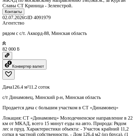
МКАД по московскому направлению 146,6кв.м., за Курган
Славы СТ Криница - Зеленстрой.
Контакты
02.07.2026
ID
4091979
Агентство
рядом с с/т. Аккорд-88, Минская область
82 000 ƃ
Конвертер валют
Дача
126.4 м²
11.2 соток
с/т Динамовец, Минский р-н, Минская область
Продается дача с большим участком в СТ «Динамовец»
Локация: СТ «Динамовец» Молодечненское направление в 22
км от МКАД, всего 15 минут езды на авто. Природа: Рядом
лес и пруд. Характеристики объекта: - Участок крайний 11,2
сотки в частной собственности. - Дом 126,4 м2 (из бруса). (1