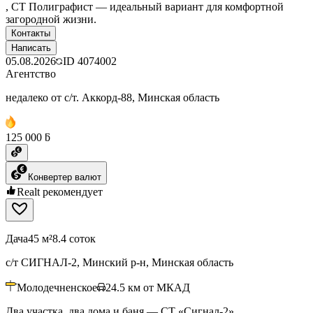
, СТ Полиграфист — идеальный вариант для комфортной
загородной жизни.
Контакты
Написать
05.08.2026
ID
4074002
Агентство
недалеко от с/т. Аккорд-88, Минская область
125 000 ƃ
Конвертер валют
Realt рекомендует
Дача
45 м²
8.4 соток
с/т СИГНАЛ-2, Минский р-н, Минская область
Молодечненское
24.5
км от МКАД
Два участка, два дома и баня — СТ «Сигнал‑2»