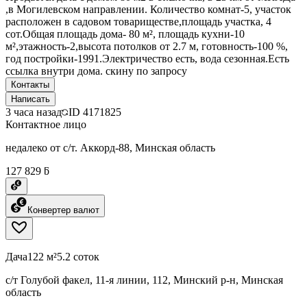
,в Могилевском направлении. Количество комнат-5, участок
расположен в садовом товариществе,площадь участка, 4
сот.Общая площадь дома- 80 м², площадь кухни-10
м²,этажность-2,высота потолков от 2.7 м, готовность-100 %,
год постройки-1991.Электричество есть, вода сезонная.Есть
ссылка внутри дома. скину по запросу
Контакты
Написать
3 часа назад
ID
4171825
Контактное лицо
недалеко от с/т. Аккорд-88, Минская область
127 829 ƃ
Конвертер валют
Дача
122 м²
5.2 соток
с/т Голубой факел, 11-я линии, 112, Минский р-н, Минская
область