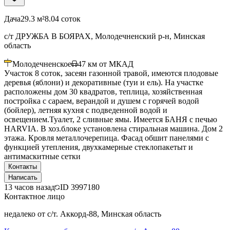
Дача
29.3 м²
8.04 соток
с/т ДРУЖБА В БОЯРАХ, Молодечненский р-н, Минская
область
Молодечненское
47
км от МКАД
Участок 8 соток, засеян газонной травой, имеются плодовые
деревья (яблони) и декоративные (туи и ель). На участке
расположены дом 30 квадратов, теплица, хозяйственная
постройка с сараем, верандой и душем с горячей водой
(бойлер), летняя кухня с подведенной водой и
освещением.Туалет, 2 сливные ямы. Имеется БАНЯ с печью
HARVIA. В хоз.блоке установлена стиральная машина. Дом 2
этажа. Кровля металлочерепица. Фасад обшит панелями с
функцией утепления, двухкамерные стеклопакетыт и
антимаскитные сетки
Контакты
Написать
13 часов назад
ID
3997180
Контактное лицо
недалеко от с/т. Аккорд-88, Минская область