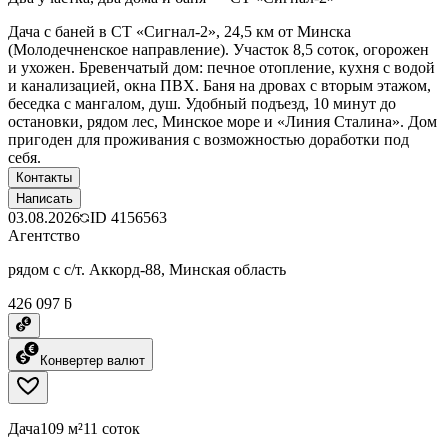
Дача с баней в СТ «Сигнал-2», 24,5 км от Минска
(Молодечненское направление). Участок 8,5 соток, огорожен
и ухожен. Бревенчатый дом: печное отопление, кухня с водой
и канализацией, окна ПВХ. Баня на дровах с вторым этажом,
беседка с мангалом, душ. Удобный подъезд, 10 минут до
остановки, рядом лес, Минское море и «Линия Сталина». Дом
пригоден для проживания с возможностью доработки под
себя.
Контакты
Написать
03.08.2026
ID
4156563
Агентство
рядом с с/т. Аккорд-88, Минская область
426 097 ƃ
Конвертер валют
Дача
109 м²
11 соток