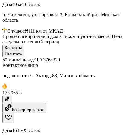
Дача
49 м²
10 соток
п. Чижевичи, ул. Парковая, 3, Копыльский р-н, Минская
область
Слуцкое
111
км от МКАД
Продается кирпичный дом в тихом и уютном месте. Цена
актуальна в теплый период
Контакты
Написать
50 минут назад
ID
3764329
Контактное лицо
недалеко от с/т. Аккорд-88, Минская область
173 965 ƃ
Конвертер валют
Дача
163 м²
5 соток