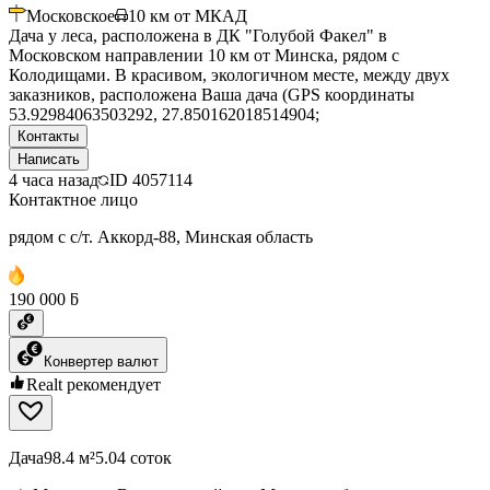
Московское
10
км от МКАД
Дача у леса, расположена в ДК "Голубой Факел" в
Московском направлении 10 км от Минска, рядом с
Колодищами. В красивом, экологичном месте, между двух
заказников, расположена Ваша дача (GPS координаты
53.92984063503292, 27.850162018514904;
Контакты
Написать
4 часа назад
ID
4057114
Контактное лицо
рядом с с/т. Аккорд-88, Минская область
190 000 ƃ
Конвертер валют
Realt рекомендует
Дача
98.4 м²
5.04 соток