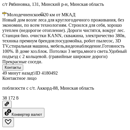
с/т Рябиновка, 131, Минский р-н, Минская область
Молодечненское
20
км от МКАД
Новый дом возле леса для круглогодичного проживания, без
экономии, по всем технологиям. Строился для себя, хорошо
утеплен (недорогое отопление). Дороги чистятся, вокруг лес.
Станция био. очистки KANN, скважина, электричество 380в,
техника премиум брендов:посудомойка, робот пылесос, 3D
TV,стиральная машина, мебель,видеонаблюдение.Готовность
100%. В доме хоз.блок. Потолки 3 метра,много света.Удобный
подъезд с 2 кольцевой. (гравийные широкие дороги)
Прекрасные соседи.
Контакты
49 минут назад
ID
4180492
Контактное лицо
поблизости с с/т. Аккорд-88, Минская область
38 172 ƃ
Конвертер валют