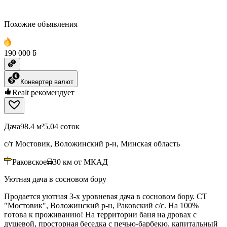
Похожие объявления
190 000 ƃ
Конвертер валют
Realt рекомендует
Дача
98.4 м²
5.04 соток
с/т Мостовик, Воложинский р-н, Минская область
Раковское
30
км от МКАД
Уютная дача в сосновом бору
Продается уютная 3-х уровневая дача в сосновом бору. СТ
"Мостовик", Воложинский р-н, Раковский с/с. На 100%
готова к проживанию! На территории баня на дровах с
душевой, просторная беседка с печью-барбекю, капитальный