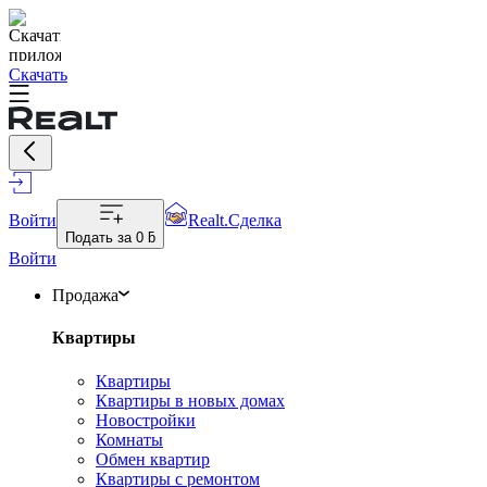
Скачать
Войти
Realt.Сделка
Подать за
0 ƃ
Войти
Продажа
Квартиры
Квартиры
Квартиры в новых домах
Новостройки
Комнаты
Обмен квартир
Квартиры с ремонтом