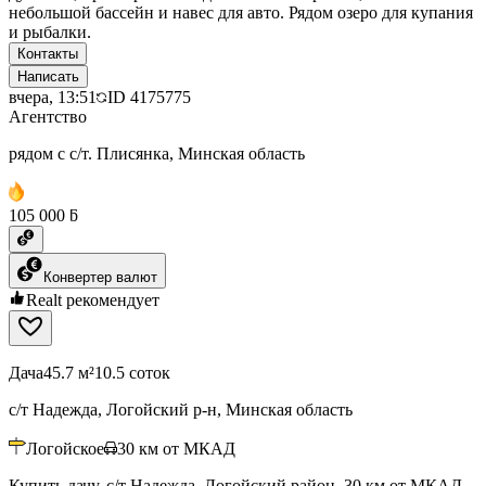
небольшой бассейн и навес для авто. Рядом озеро для купания
и рыбалки.
Контакты
Написать
вчера, 13:51
ID
4175775
Агентство
рядом с с/т. Плисянка, Минская область
105 000 ƃ
Конвертер валют
Realt рекомендует
Дача
45.7 м²
10.5 соток
с/т Надежда, Логойский р-н, Минская область
Логойское
30
км от МКАД
Купить дачу, с/т Надежда, Логойский район, 30 км от МКАД