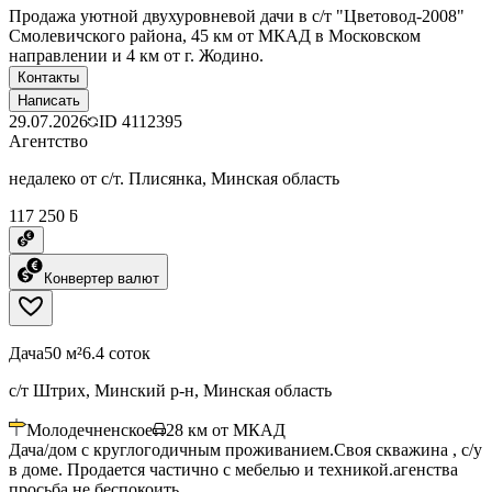
Продажа уютной двухуровневой дачи в с/т "Цветовод-2008"
Смолевичского района, 45 км от МКАД в Московском
направлении и 4 км от г. Жодино.
Контакты
Написать
29.07.2026
ID
4112395
Агентство
недалеко от с/т. Плисянка, Минская область
117 250 ƃ
Конвертер валют
Дача
50 м²
6.4 соток
с/т Штрих, Минский р-н, Минская область
Молодечненское
28
км от МКАД
Дача/дом с круглогодичным проживанием.Своя скважина , с/у
в доме. Продается частично с мебелью и техникой.агенства
просьба не беспокоить.