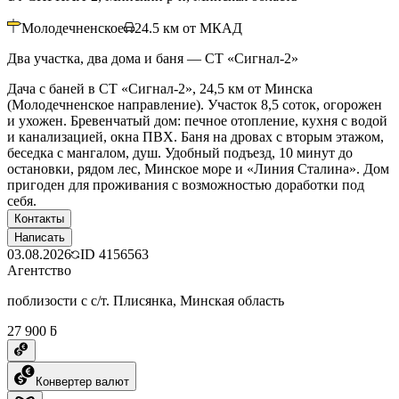
Молодечненское
24.5
км от МКАД
Два участка, два дома и баня — СТ «Сигнал‑2»
Дача с баней в СТ «Сигнал-2», 24,5 км от Минска
(Молодечненское направление). Участок 8,5 соток, огорожен
и ухожен. Бревенчатый дом: печное отопление, кухня с водой
и канализацией, окна ПВХ. Баня на дровах с вторым этажом,
беседка с мангалом, душ. Удобный подъезд, 10 минут до
остановки, рядом лес, Минское море и «Линия Сталина». Дом
пригоден для проживания с возможностью доработки под
себя.
Контакты
Написать
03.08.2026
ID
4156563
Агентство
поблизости с с/т. Плисянка, Минская область
27 900 ƃ
Конвертер валют