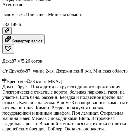
Агентство
рядом с с/т. Плисянка, Минская область
232 149 ƃ
Конвертер валют
Дача
87 м²
5.26 соток
с/т Дружба-87, улица 2-ая, Дзержинский р-н, Минская область
Брестское
23
км от МКАД
Дом из бруса. Подходит для круглогодичного проживания.
Электрические откатные ворота, большая парковка, газон на
участке. Есть баня, бассейн. Беседка и подвесное кресло для
отдыха. Качели с навесом. В доме 3 изолированные комнаты и
кухня-гостиная. Камин. Встроенная кухня под заказ,
посудомойкой и винным шкафом. Пол ламинат. Стиральная
машина Haier. Мебель с доводчиками Blum. Встроенная
гладильная доска. В ванной комнате вся сантехника и плитка
европейских брендов. Бойлер. Окна стеклопакеты.