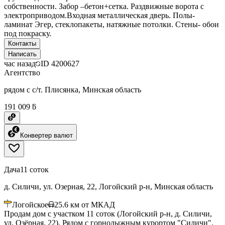
собственности. Забор –бетон+сетка. Раздвижные ворота с
электроприводом.Входная металлическая дверь. Полы-
ламинат Эгер, стеклопакеты, натяжные потолки. Стены- обои
под покраску.
Контакты
Написать
час назад
ID
4200627
Агентство
рядом с с/т. Плисянка, Минская область
191 009 ƃ
Конвертер валют
Дача
11 соток
д. Силичи, ул. Озерная, 22, Логойский р-н, Минская область
Логойское
25.6
км от МКАД
Продам дом с участком 11 соток (Логойский р-н, д. Силичи,
ул. Озёрная, 22). Рядом с горнолыжным курортом "Силичи".