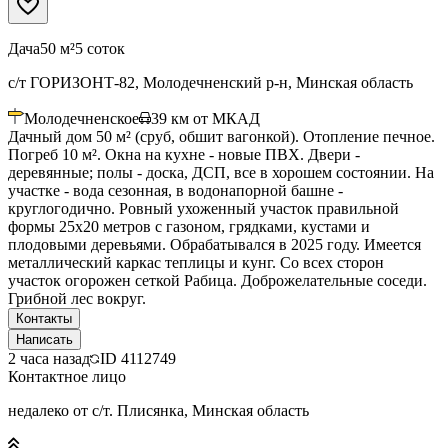
Дача
50 м²
5 соток
с/т ГОРИЗОНТ-82, Молодечненский р-н, Минская область
Молодечненское
39
км от МКАД
Дачный дом 50 м² (сруб, обшит вагонкой). Отопление печное.
Погреб 10 м². Окна на кухне - новые ПВХ. Двери -
деревянные; полы - доска, ДСП, все в хорошем состоянии. На
участке - вода сезонная, в водонапорной башне -
круглогодично. Ровный ухоженный участок правильной
формы 25х20 метров с газоном, грядками, кустами и
плодовыми деревьями. Обрабатывался в 2025 году. Имеется
металлический каркас теплицы и кунг. Со всех сторон
участок огорожен сеткой Рабица. Доброжелательные соседи.
Грибной лес вокруг.
Контакты
Написать
2 часа назад
ID
4112749
Контактное лицо
недалеко от с/т. Плисянка, Минская область