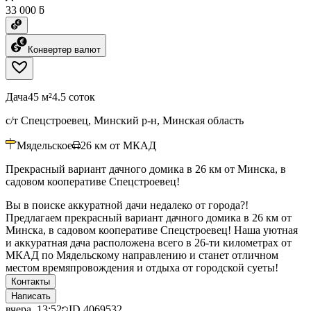
33 000 ƃ
Конвертер валют
Дача
45 м²
4.5 соток
с/т Спецстроевец, Минский р-н, Минская область
Мядельское
26
км от МКАД
Прекрасный вариант дачного домика в 26 км от Минска, в
садовом кооперативе Спецстроевец!
Вы в поиске аккуратной дачи недалеко от города?!
Предлагаем прекрасный вариант дачного домика в 26 км от
Минска, в садовом кооперативе Спецстроевец! Наша уютная
и аккуратная дача расположена всего в 26-ти километрах от
МКАД по Мядельскому направлению и станет отличном
местом времяпровождения и отдыха от городской суеты!
Контакты
Написать
вчера, 13:52
ID
4069532