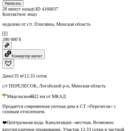
Написать
28 минут назад
ID
4166837
Контактное лицо
недалеко от с/т. Плисянка, Минская область
280 000 ƃ
Конвертер валют
Дача
135 м²
12.33 соток
с/т ПЕРЕЛЕСОК, Логойский р-н, Минская область
Мядельское
22
км от МКАД
Продается современная уютная дача в СТ «Перелесок» с
газовым отоплением.
❤️Центральная вода. Канализация –местная. Возможно
круглогодичное проживание. Участок 12.33 сотки в частной