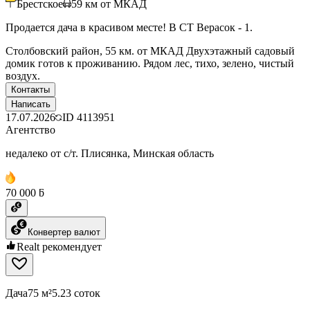
Брестское
59
км от МКАД
Продается дача в красивом месте! В СТ Верасок - 1.
Столбовский район, 55 км. от МКАД Двухэтажный садовый
домик готов к проживанию. Рядом лес, тихо, зелено, чистый
воздух.
Контакты
Написать
17.07.2026
ID
4113951
Агентство
недалеко от с/т. Плисянка, Минская область
70 000 ƃ
Конвертер валют
Realt рекомендует
Дача
75 м²
5.23 соток