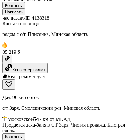
Контакты
Написать
час назад
ID
4138318
Контактное лицо
рядом с с/т. Плисянка, Минская область
85 219 ƃ
Конвертер валют
Realt рекомендует
Дача
90 м²
5 соток
с/т Заря, Смолевичский р-н, Минская область
Московское
47
км от МКАД
Продается дача-баня в СТ Заря. Чистая продажа. Быстрая
сделка.
Контакты