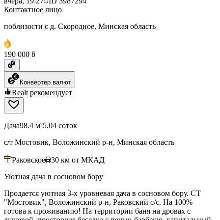
вчера, 19:27
ID
3987294
Контактное лицо
поблизости с д. Скородное, Минская область
190 000 ƃ
Конвертер валют
Realt рекомендует
Дача
98.4 м²
5.04 соток
с/т Мостовик, Воложинский р-н, Минская область
Раковское
30
км от МКАД
Уютная дача в сосновом бору
Продается уютная 3-х уровневая дача в сосновом бору. СТ
"Мостовик", Воложинский р-н, Раковский с/с. На 100%
готова к проживанию! На территории баня на дровах с
душевой, просторная беседка с печью-барбекю, капитальный