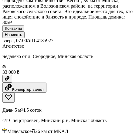
садоводческом товариществе "Весна", 39 км от Минска,
расположенном в Воложинском районе, на территории
Раковского сельского совета. Это идеальное место для тех, кто
ищет спокойствие и близость к природе. Площадь домика:
30м²
Контакты
Написать
вчера, 07:00
ID
4185927
Агентство
недалеко от д. Скородное, Минская область
33 000 ƃ
Конвертер валют
Дача
45 м²
4.5 соток
с/т Спецстроевец, Минский р-н, Минская область
Мядельское
26
км от МКАД