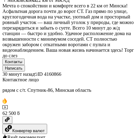
Московское
22
км от МКАД
Мечта о спокойствии и комфорте всего в 22 км от Минска!
Асфальтная дорога почти до ворот СТ. Газ прямо по улице,
круглогодичная вода на участке, уютный дом и просторный
ровный участок — ваш личный уголок у природы, где можно
перезарядиться и забыть о суете. Всего 10 минут до ж/д
станции — быстро и удобно. Удачное расположение дома на
возвышенности с минимумом соседей. СТ полностью
окружен забором с откатными воротами с пульта и
видеонаблюдением. Ваша новая жизнь начинается здесь! Торг
до слез
Контакты
Написать
30 минут назад
ID
4160866
Контактное лицо
рядом с с/т. Спутник-86, Минская область
62 500 ƃ
Конвертер валют
Realt рекомендует