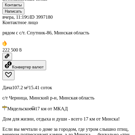
Контакты
Написать
вчера, 11:19
ID
3997180
Контактное лицо
рядом с с/т. Спутник-86, Минская область
222 500 ƃ
Конвертер валют
Дача
107.2 м²
15.41 соток
с/т Черница, Минский р-н, Минская область
Мядельское
17
км от МКАД
Дом для жизни, отдыха и души - всего 17 км от Минска!
Если вы мечтали о доме за городом, где утром слышно птиц,
вечером потрескивает камин, а до Минска — буквально «три