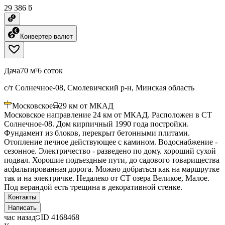
29 386 ƃ
Конвертер валют
Дача
70 м²
6 соток
с/т Солнечное-08, Смолевичский р-н, Минская область
Московское
29
км от МКАД
Московское направление 24 км от МКАД. Расположен в СТ
Солнечное-08. Дом кирпичный 1990 года постройки.
Фундамент из блоков, перекрыт бетонными плитами.
Отопление печное действующее с камином. Водоснабжение -
сезонное. Электричество - разведено по дому. хороший сухой
подвал. Хорошие подъездные пути, до садового товарищества
асфальтированная дорога. Можно добраться как на маршрутке
так и на электричке. Недалеко от СТ озера Великое, Малое.
Под верандой есть трещина в декоративной стенке.
Контакты
Написать
час назад
ID
4168468