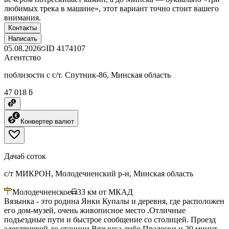
любимых трека в машине», этот вариант точно стоит вашего
внимания.
Контакты
Написать
05.08.2026
ID
4174107
Агентство
поблизости с с/т. Спутник-86, Минская область
47 018 ƃ
Конвертер валют
Дача
6 соток
с/т МИКРОН, Молодечненский р-н, Минская область
Молодечненское
33
км от МКАД
Вязынка - это родина Янки Купалы и деревня, где расположен
его дом-музей, очень живописное место .Отличные
подъездные пути и быстрое сообщение со столицей. Проезд
электричкой до станции Вязынка либо Пралески и 20 минут