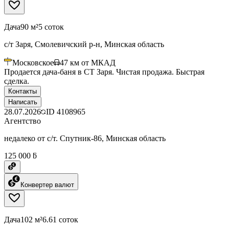
Дача
90 м²
5 соток
с/т Заря, Смолевичский р-н, Минская область
Московское
47
км от МКАД
Продается дача-баня в СТ Заря. Чистая продажа. Быстрая
сделка.
Контакты
Написать
28.07.2026
ID
4108965
Агентство
недалеко от с/т. Спутник-86, Минская область
125 000 ƃ
Конвертер валют
Дача
102 м²
6.61 соток