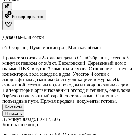
Конвертер валют
Дача
60 м²
4.38 сотки
с/т Сябрынь, Пуховичский р-н, Минская область
Продается готовая 2-этажная дача в СТ «Сябрынь», всего в 5
минутах пешком от ж/д ст. Веселовский. Деревянный дом с
окнами ПВХ, внутри 3 комнаты и кухня. Отопление — печь и
конвекторы, вода заведена в дом. Участок 4 сотки с
ландшафтным дизайном (был публикацией в журнале!),
скважиной, сезонным водопроводом и плодоносящим садом.
На территории:организованный огород и теплицв, баня, зона
барбекю и аккуратный сарай со стеллажами. Отличные
подъездные пути. Прямая продажа, документы готовы.
Контакты
Написать
35 минут назад
ID
4173505
Контактное лицо
недалеко от с/т. Спутник-86, Минская область