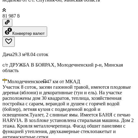
81 987 ƃ
Конвертер валют
Дача
29.3 м²
8.04 соток
с/т ДРУЖБА В БОЯРАХ, Молодечненский р-н, Минская
область
Молодечненское
47
км от МКАД
Участок 8 соток, засеян газонной травой, имеются плодовые
деревья (яблони) и декоративные (туи и ель). На участке
расположены дом 30 квадратов, теплица, хозяйственная
постройка с сараем, верандой и душем с горячей водой
(бойлер), летняя кухня с подведенной водой и
освещением.Туалет, 2 сливные ямы. Имеется БАНЯ с печью
HARVIA. В хоз.блоке установлена стиральная машина. Дом 2
этажа. Кровля металлочерепица. Фасад обшит панелями с
функцией утепления, двухкамерные стеклопакетыт и
антимаскитные сетки