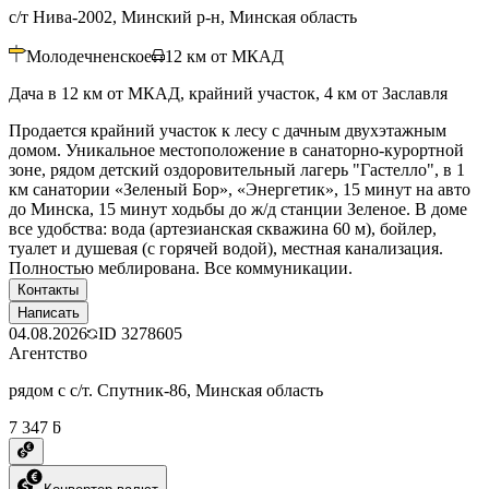
с/т Нива-2002, Минский р-н, Минская область
Молодечненское
12
км от МКАД
Дача в 12 км от МКАД, крайний участок, 4 км от Заславля
Продается крайний участок к лесу с дачным двухэтажным
домом. Уникальное местоположение в санаторно-курортной
зоне, рядом детский оздоровительный лагерь "Гастелло", в 1
км санатории «Зеленый Бор», «Энергетик», 15 минут на авто
до Минска, 15 минут ходьбы до ж/д станции Зеленое. В доме
все удобства: вода (артезианская скважина 60 м), бойлер,
туалет и душевая (с горячей водой), местная канализация.
Полностью меблирована. Все коммуникации.
Контакты
Написать
04.08.2026
ID
3278605
Агентство
рядом с с/т. Спутник-86, Минская область
7 347 ƃ