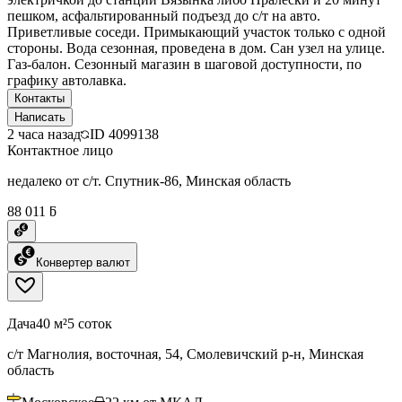
пешком, асфальтированный подъезд до с/т на авто.
Приветливые соседи. Примыкающий участок только с одной
стороны. Вода сезонная, проведена в дом. Сан узел на улице.
Газ-балон. Сезонный магазин в шаговой доступности, по
графику автолавка.
Контакты
Написать
2 часа назад
ID
4099138
Контактное лицо
недалеко от с/т. Спутник-86, Минская область
88 011 ƃ
Конвертер валют
Дача
40 м²
5 соток
с/т Магнолия, восточная, 54, Смолевичский р-н, Минская
область