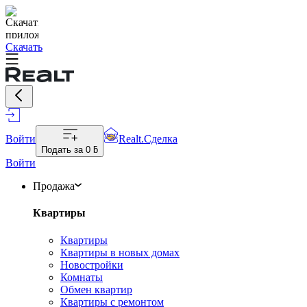
Скачать
Войти
Realt.Сделка
Подать за
0 ƃ
Войти
Продажа
Квартиры
Квартиры
Квартиры в новых домах
Новостройки
Комнаты
Обмен квартир
Квартиры с ремонтом