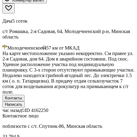
Конвертер валют
Дача
5 соток
с/т Ромашка, 2-я Садовая, 64, Молодечненский р-н, Минская
область
Молодечненское
57
км от МКАД
На карте местоположение указано некорректно. См правее ул.
2-я Садовая, дом 64. Дом в аварийном состоянии. Под снос.
Удачное расположение участка под индивидуальную
планировку. С 3-х сторон отсутствуют примыкающие участки.
Недалеко находится грибной-ягодный лес. До электрички 1.5
км ( о. п. Татарщизна). В придачу отдам сельхозучасток 7
соток для возделывания агрокультур на примыкающем к с/т
поле.
Контакты
Написать
час назад
ID
4162250
Контактное лицо
поблизости с с/т. Спутник-86, Минская область
33 794 ƃ