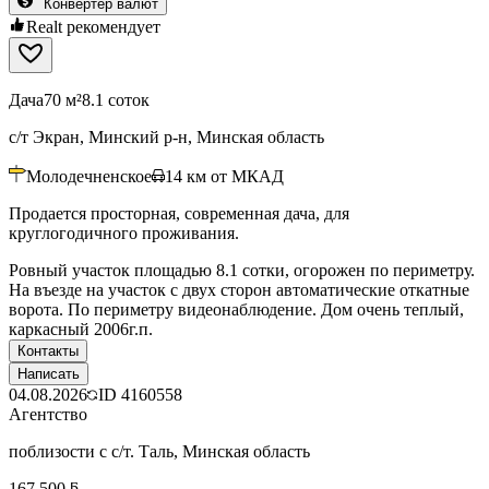
Конвертер валют
Realt рекомендует
Дача
70 м²
8.1 соток
с/т Экран, Минский р-н, Минская область
Молодечненское
14
км от МКАД
Продается просторная, современная дача, для
круглогодичного проживания.
Ровный участок площадью 8.1 сотки, огорожен по периметру.
На въезде на участок с двух сторон автоматические откатные
ворота. По периметру видеонаблюдение. Дом очень теплый,
каркасный 2006г.п.
Контакты
Написать
04.08.2026
ID
4160558
Агентство
поблизости с с/т. Таль, Минская область
167 500 ƃ