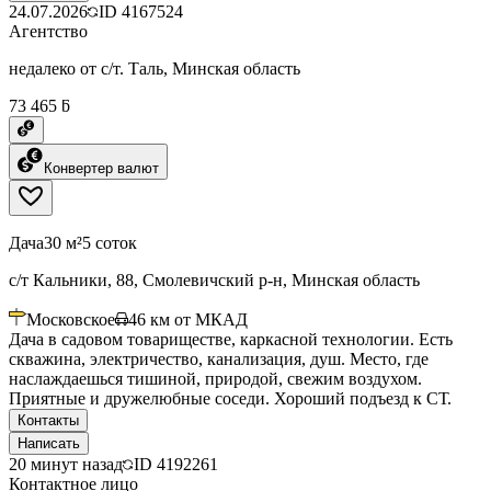
24.07.2026
ID
4167524
Агентство
недалеко от с/т. Таль, Минская область
73 465 ƃ
Конвертер валют
Дача
30 м²
5 соток
с/т Кальники, 88, Смолевичский р-н, Минская область
Московское
46
км от МКАД
Дача в садовом товариществе, каркасной технологии. Есть
скважина, электричество, канализация, душ. Место, где
наслаждаешься тишиной, природой, свежим воздухом.
Приятные и дружелюбные соседи. Хороший подъезд к СТ.
Контакты
Написать
20 минут назад
ID
4192261
Контактное лицо