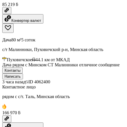
85 219 ƃ
Конвертер валют
Дача
80 м²
5 соток
с/т Малинники, Пуховичский р-н, Минская область
Пуховичское
44.1
км от МКАД
Дача рядом с Минском СТ Малинники отличное сообщение
Контакты
Написать
3 часа назад
ID
4062400
Контактное лицо
рядом с с/т. Таль, Минская область
166 970 ƃ