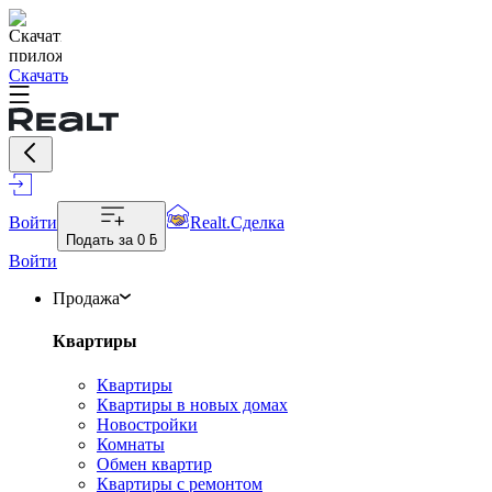
Скачать
Войти
Realt.Сделка
Подать за
0 ƃ
Войти
Продажа
Квартиры
Квартиры
Квартиры в новых домах
Новостройки
Комнаты
Обмен квартир
Квартиры с ремонтом