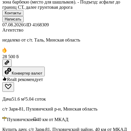
зона барбекю (место для шашлыков). - Подъезд: асфальт до
границ СТ, далее грунтовая дорога
Контакты
Написать
07.08.2026
ID
4168309
Агентство
недалеко от с/т. Таль, Минская область
28 500 ƃ
Конвертер валют
Realt рекомендует
Дача
51.6 м²
5.04 соток
с/т Заря-81, Пуховичский р-н, Минская область
Пуховичское
40
км от МКАД
Купить дачу, с/т Заря-81, Пуховичский район, 40 км от МКАД