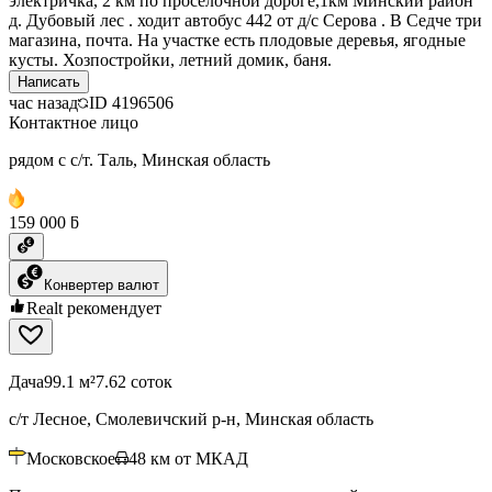
электричка, 2 км по проселочной дороге,1км Минский район
д. Дубовый лес . ходит автобус 442 от д/с Серова . В Седче три
магазина, почта. На участке есть плодовые деревья, ягодные
кусты. Хозпостройки, летний домик, баня.
Написать
час назад
ID
4196506
Контактное лицо
рядом с с/т. Таль, Минская область
159 000 ƃ
Конвертер валют
Realt рекомендует
Дача
99.1 м²
7.62 соток
с/т Лесное, Смолевичский р-н, Минская область
Московское
48
км от МКАД