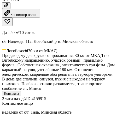
Конвертер валют
Дача
50 м²
10 соток
с/т Надежда, 112, Логойский р-н, Минская область
Логойское
30
км от МКАД
Продаю дачу для круглого проживания. 30 км от МКАД по
Витебскому направлению. Участок ровный , правильно
формы . Собственная скважина , электричество три фазы. Дом
каркасный на ушп, утеплённые 180 мм. Отопление
электрическое, кварцевые обогреватели с терморегуляторами.
В доме две спальни, санузел, кухня с выходом на террасу,
прихожая. Посёлок активно развивается , транспортное
сообщение с г. Минск
Контакты
2 часа назад
ID
4159915
Контактное лицо
недалеко от с/т. Таль, Минская область