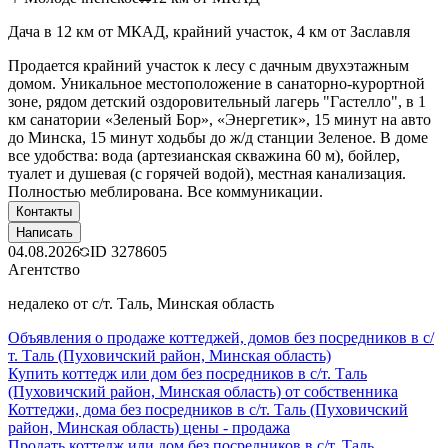
Дача в 12 км от МКАД, крайний участок, 4 км от Заславля
Продается крайний участок к лесу с дачным двухэтажным
домом. Уникальное местоположение в санаторно-курортной
зоне, рядом детский оздоровительный лагерь "Гастелло", в 1
км санатории «Зеленый Бор», «Энергетик», 15 минут на авто
до Минска, 15 минут ходьбы до ж/д станции Зеленое. В доме
все удобства: вода (артезианская скважина 60 м), бойлер,
туалет и душевая (с горячей водой), местная канализация.
Полностью меблирована. Все коммуникации.
Контакты
Написать
04.08.2026
ID
3278605
Агентство
недалеко от с/т. Таль, Минская область
Объявления о продаже коттеджей, домов без посредников в с/
т. Таль (Пуховичский район, Минская область)
Купить коттедж или дом без посредников в с/т. Таль
(Пуховичский район, Минская область) от собственника
Коттеджи, дома без посредников в с/т. Таль (Пуховичский
район, Минская область) цены - продажа
Продать коттедж или дом без посредников в с/т. Таль