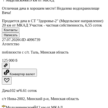
Мядельское
19
км от МКАД
Отличная дача в хорошем месте! Недалеко водохранилище
Вяча!
Продается дача в СТ "Здоровье-2" (Мядельское направление)
20 км от МКАД Участок - частная собственность, 6,55 соток
Контакты
Написать
27.07.2026
ID
4096739
Агентство
поблизости с с/т. Таль, Минская область
125 000 ƃ
Конвертер валют
Дача
102 м²
6.61 соток
с/т Нива-2002, Минский р-н, Минская область
Молодечненское
12
км от МКАД