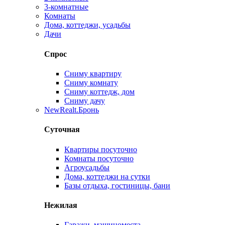
3-комнатные
Комнаты
Дома, коттеджи, усадьбы
Дачи
Спрос
Сниму квартиру
Сниму комнату
Сниму коттедж, дом
Сниму дачу
New
Realt.Бронь
Суточная
Квартиры посуточно
Комнаты посуточно
Агроусадьбы
Дома, коттеджи на сутки
Базы отдыха, гостиницы, бани
Нежилая
Гаражи, машиноместа