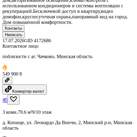
дом,авторизованное освещение,климат-контроль с
использованием кондиционеров и системы вентиляции с
рекуперацией.Бесключевой доступ в квартиру,видео
домофон,круглосуточная охрана,панорамный вид на город.
Дом повышенной комфортности.
Контакты
Написать
17.07.2026
ID
4172686
Контактное лицо
поблизости с аг. Чачково, Минская область
549 900 ƃ
Конвертер валют
3 комн.
79.6 м²
9/10 этаж
д. Копище, ул. Леонардо Да Винчи, 2, Минский р-н, Минская
область