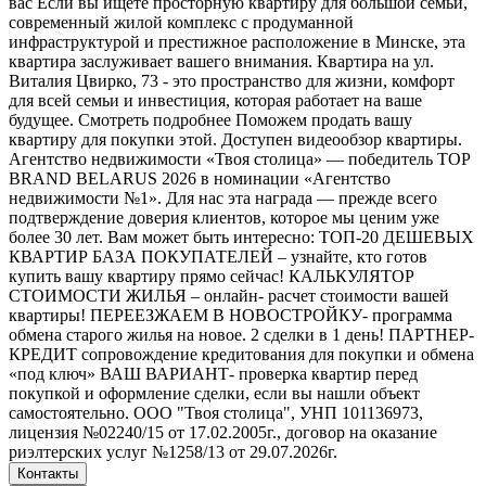
вас Если вы ищете просторную квартиру для большой семьи,
современный жилой комплекс с продуманной
инфраструктурой и престижное расположение в Минске, эта
квартира заслуживает вашего внимания. Квартира на ул.
Виталия Цвирко, 73 - это пространство для жизни, комфорт
для всей семьи и инвестиция, которая работает на ваше
будущее. Смотреть подробнее Поможем продать вашу
квартиру для покупки этой. Доступен видеообзор квартиры.
Агентство недвижимости «Твоя столица» — победитель TOP
BRAND BELARUS 2026 в номинации «Агентство
недвижимости №1». Для нас эта награда — прежде всего
подтверждение доверия клиентов, которое мы ценим уже
более 30 лет. Вам может быть интересно: ТОП-20 ДЕШЕВЫХ
КВАРТИР БАЗА ПОКУПАТЕЛЕЙ – узнайте, кто готов
купить вашу квартиру прямо сейчас! КАЛЬКУЛЯТОР
СТОИМОСТИ ЖИЛЬЯ – онлайн- расчет стоимости вашей
квартиры! ПЕРЕЕЗЖАЕМ В НОВОСТРОЙКУ- программа
обмена старого жилья на новое. 2 сделки в 1 день! ПАРТНЕР-
КРЕДИТ сопровождение кредитования для покупки и обмена
«под ключ» ВАШ ВАРИАНТ- проверка квартир перед
покупкой и оформление сделки, если вы нашли объект
самостоятельно. ООО "Твоя столица", УНП 101136973,
лицензия №02240/15 от 17.02.2005г., договор на оказание
риэлтерских услуг №1258/13 от 29.07.2026г.
Контакты