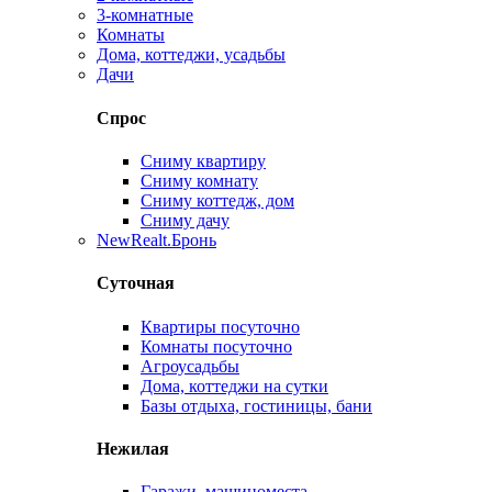
3-комнатные
Комнаты
Дома, коттеджи, усадьбы
Дачи
Спрос
Сниму квартиру
Сниму комнату
Сниму коттедж, дом
Сниму дачу
New
Realt.Бронь
Суточная
Квартиры посуточно
Комнаты посуточно
Агроусадьбы
Дома, коттеджи на сутки
Базы отдыха, гостиницы, бани
Нежилая
Гаражи, машиноместа