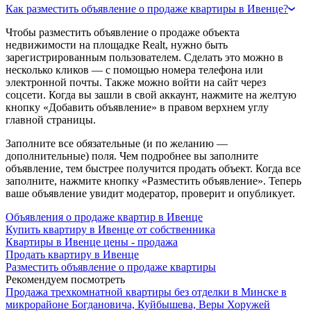
Как разместить объявление о продаже квартиры в Ивенце?
Чтобы разместить объявление о продаже объекта
недвижимости на площадке Realt, нужно быть
зарегистрированным пользователем. Сделать это можно в
несколько кликов — с помощью номера телефона или
электронной почты. Также можно войти на сайт через
соцсети. Когда вы зашли в свой аккаунт, нажмите на желтую
кнопку «Добавить объявление» в правом верхнем углу
главной страницы.
Заполните все обязательные (и по желанию —
дополнительные) поля. Чем подробнее вы заполните
объявление, тем быстрее получится продать объект. Когда все
заполните, нажмите кнопку «Разместить объявление». Теперь
ваше объявление увидит модератор, проверит и опубликует.
Объявления о продаже квартир в Ивенце
Купить квартиру в Ивенце от собственника
Квартиры в Ивенце цены - продажа
Продать квартиру в Ивенце
Разместить объявление о продаже квартиры
Рекомендуем посмотреть
Продажа трехкомнатной квартиры без отделки в Минске в
микрорайоне Богдановича, Куйбышева, Веры Хоружей