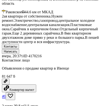
область
Раковское
44.6
км от МКАД
2ая квартира от собственника.Нужен
ремонт.Электричество,газопровод,центральное холодное
водоснабжение,центральная канализация.Пластиковые
окна.Сарайчик в кирпичном блоке.Отдельный кирпичный
гараж.Еще 2 деревянных сарайчика.В 8ми квартирном
двухэтажном доме прямо у реки и большого парка.В пешей
доступности центр и вся инфраструктура.
Контакты
Написать
вчера, 20:37
ID
4170216
Контактное лицо
Объявления о продаже квартир в Ивенце
81 647 ƃ
Конвертер валют
2 комн.
39.8 м²
1/1 этаж