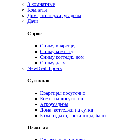
3-комнатные
Комнаты
Дома, коттеджи, усадьбы
Дачи
Спрос
Сниму квартиру
Сниму комнату
Сниму коттедж, дом
Сниму дачу
New
Realt.Бронь
Суточная
Квартиры посуточно
Комнаты посуточно
Агроусадьбы
Дома, коттеджи на сутки
Базы отдыха, гостиницы, бани
Нежилая
Гаражи, машиноместа