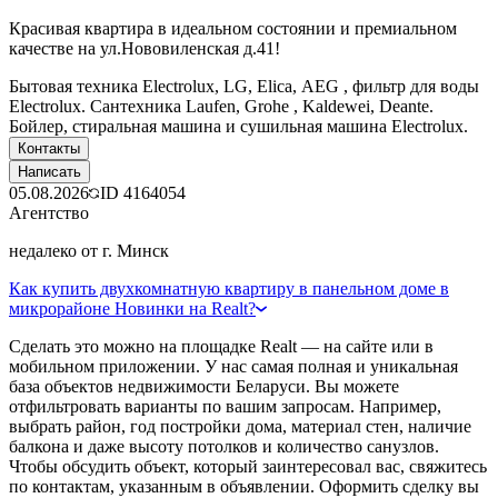
Красивая квартира в идеальном состоянии и премиальном
качестве на ул.Нововиленская д.41!
Бытовая техника Electroluх, LG, Elica, АЕG , фильтр для воды
Electroluх. Сантехника Laufen, Grohe , Kaldewei, Deante.
Бойлер, стиральная машина и сушильная машина Electroluх.
Контакты
Написать
05.08.2026
ID
4164054
Агентство
недалеко от г. Минск
Как купить двухкомнатную квартиру в панельном доме в
микрорайоне Новинки на Realt?
Сделать это можно на площадке Realt — на сайте или в
мобильном приложении. У нас самая полная и уникальная
база объектов недвижимости Беларуси. Вы можете
отфильтровать варианты по вашим запросам. Например,
выбрать район, год постройки дома, материал стен, наличие
балкона и даже высоту потолков и количество санузлов.
Чтобы обсудить объект, который заинтересовал вас, свяжитесь
по контактам, указанным в объявлении. Оформить сделку вы