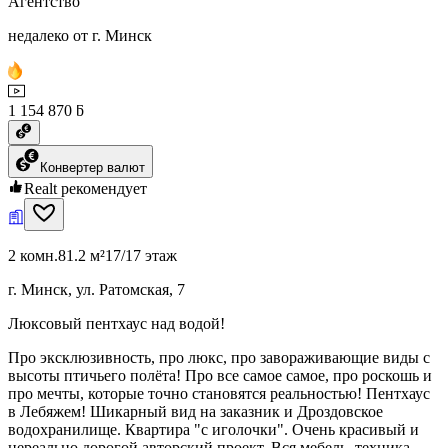
Агентство
недалеко от г. Минск
1 154 870 ƃ
Конвертер валют
Realt рекомендует
2 комн.
81.2 м²
17/17 этаж
г. Минск, ул. Ратомская, 7
Люксовый пентхаус над водой!
Про эксклюзивность, про люкс, про завораживающие виды с
высоты птичьего полёта! Про все самое самое, про роскошь и
про мечты, которые точно становятся реальностью! Пентхаус
в Лебяжем! Шикарный вид на заказник и Дроздовское
водохранилище. Квартира "с иголочки". Очень красивый и
нереально дорогой авторский проект. Вся мебель, техника,