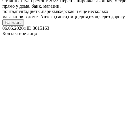
Сталинка. Кап ремонт 2022.Перепланировка законная, метро
прямо у дома, банк, магазин,
почта,invirto,цветы,парикмахерская и ещё несколько
магазинов в доме. Аптека,санта,пиццерия,ozon,через дорогу.
Написать
06.05.2026
ID
3615163
Контактное лицо