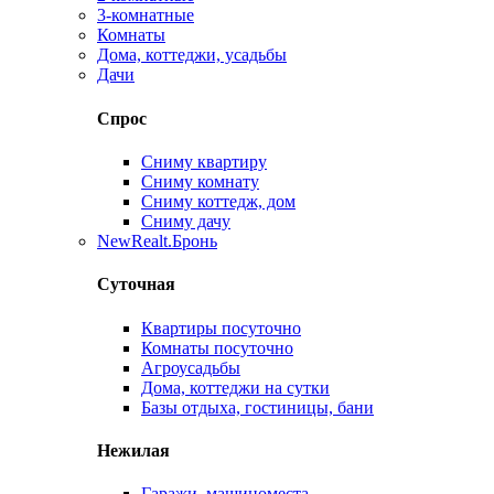
3-комнатные
Комнаты
Дома, коттеджи, усадьбы
Дачи
Спрос
Сниму квартиру
Сниму комнату
Сниму коттедж, дом
Сниму дачу
New
Realt.Бронь
Суточная
Квартиры посуточно
Комнаты посуточно
Агроусадьбы
Дома, коттеджи на сутки
Базы отдыха, гостиницы, бани
Нежилая
Гаражи, машиноместа