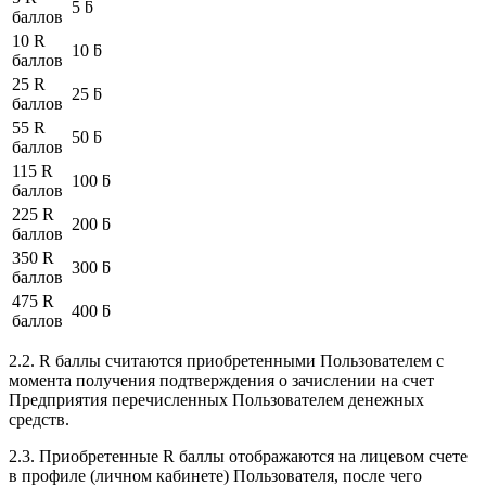
5 ƃ
баллов
10 R
10 ƃ
баллов
25 R
25 ƃ
баллов
55 R
50 ƃ
баллов
115 R
100 ƃ
баллов
225 R
200 ƃ
баллов
350 R
300 ƃ
баллов
475 R
400 ƃ
баллов
2.2. R баллы считаются приобретенными Пользователем с
момента получения подтверждения о зачислении на счет
Предприятия перечисленных Пользователем денежных
средств.
2.3. Приобретенные R баллы отображаются на лицевом счете
в профиле (личном кабинете) Пользователя, после чего