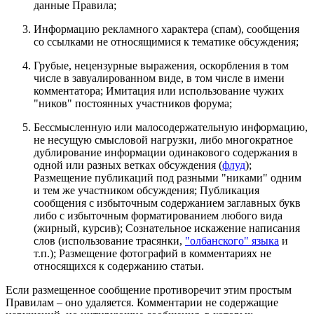
данные Правила;
Информацию рекламного характера (спам), сообщения
со ссылками не относящимися к тематике обсуждения;
Грубые, нецензурные выражения, оскорбления в том
числе в завуалированном виде, в том числе в имени
комментатора; Имитация или использование чужих
"ников" постоянных участников форума;
Бессмысленную или малосодержательную информацию,
не несущую смысловой нагрузки, либо многократное
дублирование информации одинакового содержания в
одной или разных ветках обсуждения (
флуд
);
Размещение публикаций под разными "никами" одним
и тем же участником обсуждения; Публикация
сообщения с избыточным содержанием заглавных букв
либо с избыточным форматированием любого вида
(жирный, курсив); Сознательное искажение написания
слов (использование трасянки,
"олбанского" языка
и
т.п.); Размещение фотографий в комментариях не
относящихся к содержанию статьи.
Если размещенное сообщение противоречит этим простым
Правилам – оно удаляется. Комментарии не содержащие