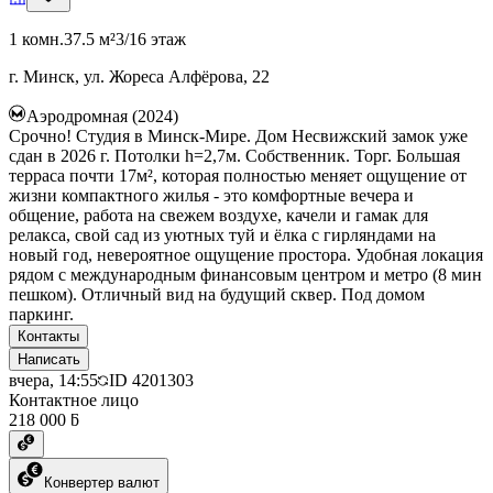
1 комн.
37.5 м²
3/16 этаж
г. Минск, ул. Жореса Алфёрова, 22
Аэродромная (2024)
Срочно! Студия в Минск-Мире. Дом Несвижский замок уже
сдан в 2026 г. Потолки h=2,7м. Собственник. Торг. Большая
терраса почти 17м², которая полностью меняет ощущение от
жизни компактного жилья - это комфортные вечера и
общение, работа на свежем воздухе, качели и гамак для
релакса, свой сад из уютных туй и ёлка с гирляндами на
новый год, невероятное ощущение простора. Удобная локация
рядом с международным финансовым центром и метро (8 мин
пешком). Отличный вид на будущий сквер. Под домом
паркинг.
Контакты
Написать
вчера, 14:55
ID
4201303
Контактное лицо
218 000 ƃ
Конвертер валют