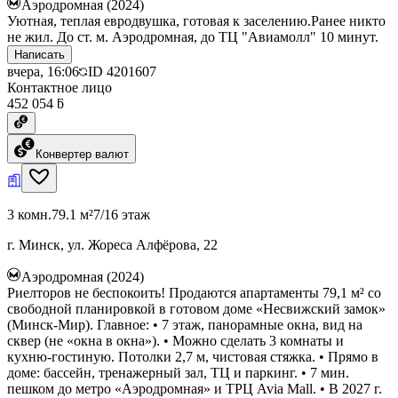
Аэродромная (2024)
Уютная, теплая евродвушка, готовая к заселению.Ранее никто
не жил. До ст. м. Аэродромная, до ТЦ "Авиамолл" 10 минут.
Написать
вчера, 16:06
ID
4201607
Контактное лицо
452 054 ƃ
Конвертер валют
3 комн.
79.1 м²
7/16 этаж
г. Минск, ул. Жореса Алфёрова, 22
Аэродромная (2024)
Риелторов не беспокоить! Продаются апартаменты 79,1 м² со
свободной планировкой в готовом доме «Несвижский замок»
(Минск-Мир). Главное: • 7 этаж, панорамные окна, вид на
сквер (не «окна в окна»). • Можно сделать 3 комнаты и
кухню-гостиную. Потолки 2,7 м, чистовая стяжка. • Прямо в
доме: бассейн, тренажерный зал, ТЦ и паркинг. • 7 мин.
пешком до метро «Аэродромная» и ТРЦ Avia Mall. • В 2027 г.