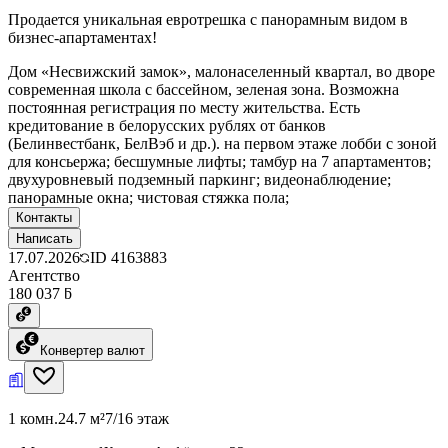
Продается уникальная евротрешка с панорамным видом в
бизнес-апартаментах!
Дом «Несвижский замок», малонаселенный квартал, во дворе
современная школа с бассейном, зеленая зона. Возможна
постоянная регистрация по месту жительства. Есть
кредитование в белорусских рублях от банков
(Белинвестбанк, БелВэб и др.). на первом этаже лобби с зоной
для консьержа; бесшумные лифты; тамбур на 7 апартаментов;
двухуровневый подземный паркинг; видеонаблюдение;
панорамные окна; чистовая стяжка пола;
Контакты
Написать
17.07.2026
ID
4163883
Агентство
180 037 ƃ
Конвертер валют
1 комн.
24.7 м²
7/16 этаж