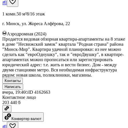
1 комн.
50 м²
8/16 этаж
г. Минск, ул. Жореса Алфёрова, 22
Аэродромная (2024)
Продается видовая обзорная квартира-апартаменты на 8 этаже
в доме "Несвижский замок" квартала "Родная страна" района
"Минск-Мир". Квартира удачной планировки: из нее можно
сделать как "евроОднушку", так и "евроДвушку", в квартире-
апартаментах можно прописаться или зарегистрировать
юридический адрес: т.е. жить и вести бизнес. Дом - между
двумя станциями метро. Вся необходимая инфраструктура
рядом: новая школа, поликлиники, магазины.
Контакты
Написать
вчера, 19:46
ID
4162663
Контактное лицо
203 440 ƃ
Конвертер валют