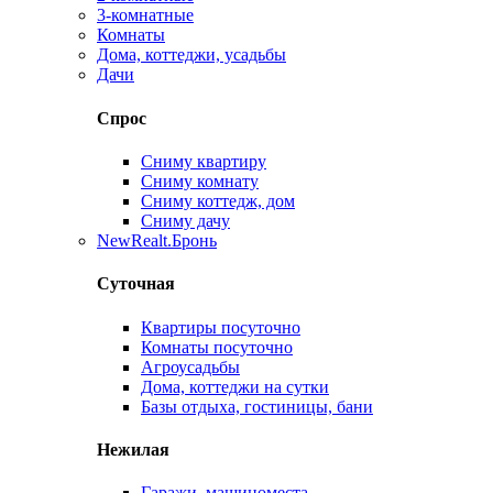
3-комнатные
Комнаты
Дома, коттеджи, усадьбы
Дачи
Спрос
Сниму квартиру
Сниму комнату
Сниму коттедж, дом
Сниму дачу
New
Realt.Бронь
Суточная
Квартиры посуточно
Комнаты посуточно
Агроусадьбы
Дома, коттеджи на сутки
Базы отдыха, гостиницы, бани
Нежилая
Гаражи, машиноместа