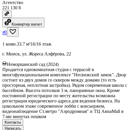
Агентство
221 130 ƃ
Конвертер валют
1 комн.
33.7 м²
16/16 этаж
г. Минск, ул. Жореса Алфёрова, 22
Неморшанский сад (2024)
Продается однокомнатная студия с террасой в
многофункциональном комплексе "Несвижский замок". Двор
состоит из двух домов со сквером между домами (то есть
просторная, неплотная застройка). Рядом современная школа с
бассейном. Высота потолков 3 м, панорамные окна. Кроме
постоянной регистрации по месту жительства возможна
регистрация юридического адреса для ведения бизнеса. На
цокольном этаже современное лобби с консьержем,
видеонаблюдение Ст.метро "Аэродромная" и ТЦ АвиаMall в
7-ми минутах пешком
Контакты
Написать