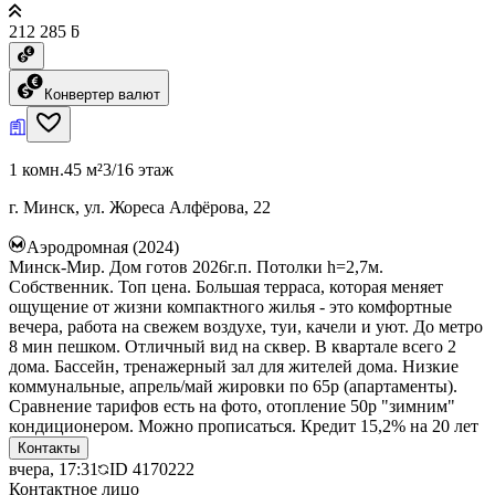
212 285 ƃ
Конвертер валют
1 комн.
45 м²
3/16 этаж
г. Минск, ул. Жореса Алфёрова, 22
Аэродромная (2024)
Минск-Мир. Дом готов 2026г.п. Потолки h=2,7м.
Собственник. Топ цена. Большая терраса, которая меняет
ощущение от жизни компактного жилья - это комфортные
вечера, работа на свежем воздухе, туи, качели и уют. До метро
8 мин пешком. Отличный вид на сквер. В квартале всего 2
дома. Бассейн, тренажерный зал для жителей дома. Низкие
коммунальные, апрель/май жировки по 65р (апартаменты).
Сравнение тарифов есть на фото, отопление 50р "зимним"
кондиционером. Можно прописаться. Кредит 15,2% на 20 лет
Контакты
вчера, 17:31
ID
4170222
Контактное лицо