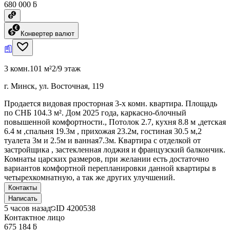
680 000 ƃ
Конвертер валют
3 комн.
101 м²
2/9 этаж
г. Минск, ул. Восточная, 119
Продается видовая просторная 3-х комн. квартира. Площадь
по СНБ 104.3 м². Дом 2025 года, каркасно-блочный
повышенной комфортности., Потолок 2.7, кухня 8.8 м ,детская
6.4 м ,спальня 19.3м , прихожая 23.2м, гостиная 30.5 м,2
туалета 3м и 2.5м и ванная7.3м. Квартира с отделкой от
застройщика , застекленная лоджия и французский балкончик.
Комнаты царских размеров, при желании есть достаточно
вариантов комфортной перепланировки данной квартиры в
четырехкомнатную, а так же других улучшений.
Контакты
Написать
5 часов назад
ID
4200538
Контактное лицо
675 184 ƃ