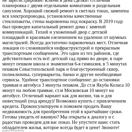
не зарегистрирован! Ключи в день сделки! Отличная
планировка с двумя отдельными комнатами и раздельным
санузлом. Хороший свежий ремонт в светлых тонах, заменена
вся электропроводка, установлены качественные
стеклопакеты, стены выровнены под покраску. В 2019 году
был проведен капитальный ремонт дома с заменой
коммуникаций. Тихий и ухоженный двор с детской
площадкой и красивым озеленением на удалении от шумных
магистралей. Всегда достаточно парковочных мест. Отличная
локация со сложившейся инфраструктурой и прекрасным
транспортным сообщением. Это один из тех районов, где
действительно есть всё: детский сад прямо во дворе, в паре
минут пешком школа и знаменитая 6-я гимназия, в 5 минутах
пешком Севастопольский парк и благоустроенный сквер,
поликлиника, супермаркеты, банки и другие необходимые
сервисы. Удобное транспортное сообщение: до остановки
трамвая и автобуса 3 минуты пешком. До ст.м Якуба Коласа 10
минут на любом трамвае, ст.м Московская 10 минут на
автобусе. Отличный вариант как для жизни, так и для
инвестиций (под аренду)! Возможно купить с привлечением
кредита. Проконсультируем и поможем продать Вашу
недвижимость для приобретения этой в кратчайшие сроки.
Готовы увидеть её вживую? Мы открыты к диалогу и с
радостью проведем для вас показ. Не упустите шанс стать
обладателем жилья, которое всегда будет в цене! Звоните!