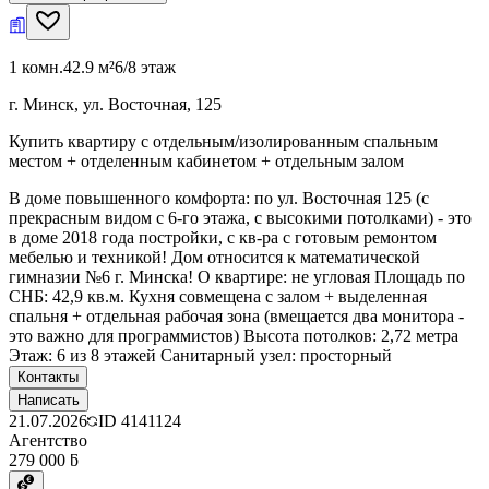
1 комн.
42.9 м²
6/8 этаж
г. Минск, ул. Восточная, 125
Купить квартиру с отдельным/изолированным спальным
местом + отделенным кабинетом + отдельным залом
В доме повышенного комфорта: по ул. Восточная 125 (с
прекрасным видом с 6-го этажа, с высокими потолками) - это
в доме 2018 года постройки, с кв-ра с готовым ремонтом
мебелью и техникой! Дом относится к математической
гимназии №6 г. Минска! О квартире: не угловая Площадь по
СНБ: 42,9 кв.м. Кухня совмещена с залом + выделенная
спальня + отдельная рабочая зона (вмещается два монитора -
это важно для программистов) Высота потолков: 2,72 метра
Этаж: 6 из 8 этажей Санитарный узел: просторный
Контакты
Написать
21.07.2026
ID
4141124
Агентство
279 000 ƃ