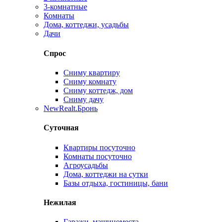
3-комнатные
Комнаты
Дома, коттеджи, усадьбы
Дачи
Спрос
Сниму квартиру
Сниму комнату
Сниму коттедж, дом
Сниму дачу
New
Realt.Бронь
Суточная
Квартиры посуточно
Комнаты посуточно
Агроусадьбы
Дома, коттеджи на сутки
Базы отдыха, гостиницы, бани
Нежилая
Гаражи, машиноместа