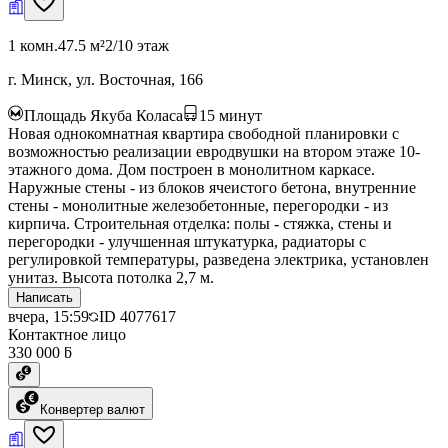
1 комн.
47.5 м²
2/10 этаж
г. Минск, ул. Восточная, 166
Площадь Якуба Коласа
15
минут
Новая однокомнатная квартира свободной планировки с
возможностью реализации евродвушки на втором этаже 10-
этажного дома. Дом построен в монолитном каркасе.
Наружные стены - из блоков ячеистого бетона, внутренние
стены - монолитные железобетонные, перегородки - из
кирпича. Строительная отделка: полы - стяжка, стены и
перегородки - улучшенная штукатурка, радиаторы с
регулировкой температуры, разведена электрика, установлен
унитаз. Высота потолка 2,7 м.
Написать
вчера, 15:59
ID
4077617
Контактное лицо
330 000 ƃ
Конвертер валют