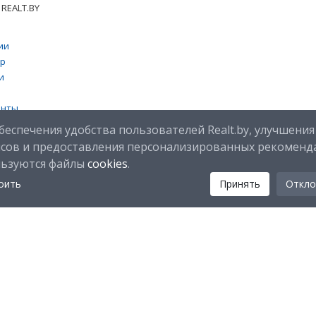
REALT.BY
ии
тр
и
енты
 cookies
беспечения удобства пользователей Realt.by, улучшения
исов и предоставления персонализированных рекоменд
льзуются файлы
cookies
.
оить
Принять
Откло
Мы в соц. сетях:
Скачайте мобильное приложение Realt Mobile: