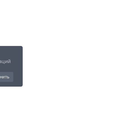
аций
нить