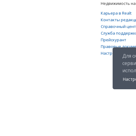
Недвижимость на 
Карьера в Realt
Контакты редакц
Справочный цен
Служба поддержк
Прейскурант
Правовые докум
Настройка файлов
Для о
серв
испо
Настр