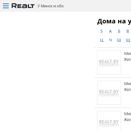
Минск и обл.
Дома на 
5
А
Б
В
Ц
Ч
Ш
Щ
Мин
Жил
Мин
Жил
Мин
Жил