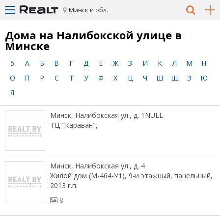
Минск и обл.
Дома на Налибокской улице в
Минске
5
А
Б
В
Г
Д
Е
Ж
З
И
К
Л
М
Н
О
П
Р
С
Т
У
Ф
Х
Ц
Ч
Ш
Щ
Э
Ю
Я
Минск, Налибокская ул., д. 1NULL
ТЦ "Караван",
Минск, Налибокская ул., д. 4
Жилой дом (М-464-У1), 9-и этажный, панельный,
2013 г.п.
8