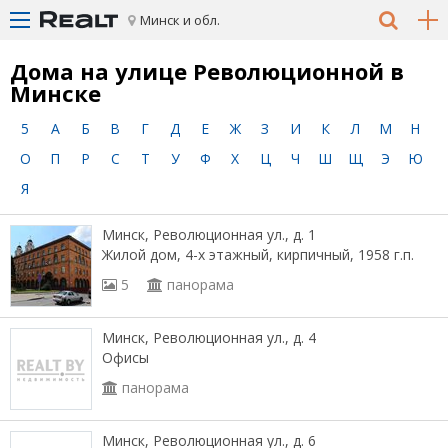
Минск и обл.
Дома на улице Революционной в
Минске
5
А
Б
В
Г
Д
Е
Ж
З
И
К
Л
М
Н
О
П
Р
С
Т
У
Ф
Х
Ц
Ч
Ш
Щ
Э
Ю
Я
Минск, Революционная ул., д. 1
Жилой дом, 4-х этажный, кирпичный, 1958 г.п.
5
панорама
Минск, Революционная ул., д. 4
Офисы
панорама
Минск, Революционная ул., д. 6