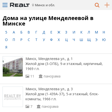
Минск и обл.
Дома на улице Менделеевой в
Минске
5
А
Б
В
Г
Д
Е
Ж
З
И
К
Л
М
Н
О
П
Р
С
Т
У
Ф
Х
Ц
Ч
Ш
Щ
Э
Ю
Я
Минск, Менделеева ул., д. 1
Жилой дом (3-ОПБ), 9-и этажный, кирпичный,
1969 г.п.
11
панорама
Минск, Менделеева ул., д. 3
Жилой дом (1-439А-37), 5-и этажный, блок-
комнаты, 1966 г.п.
7
панорама