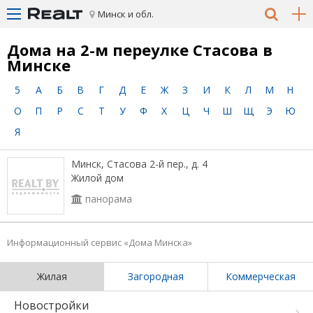
Минск и обл.
Дома на 2-м переулке Стасова в
Минске
5
А
Б
В
Г
Д
Е
Ж
З
И
К
Л
М
Н
О
П
Р
С
Т
У
Ф
Х
Ц
Ч
Ш
Щ
Э
Ю
Я
Минск, Стасова 2-й пер., д. 4
Жилой дом
панорама
Информационный сервис «Дома Минска»
Жилая
Загородная
Коммерческая
Новостройки