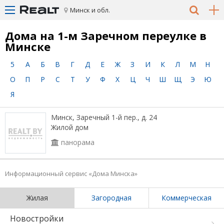
Минск и обл.
Дома на 1-м Заречном переулке в
Минске
5
А
Б
В
Г
Д
Е
Ж
З
И
К
Л
М
Н
О
П
Р
С
Т
У
Ф
Х
Ц
Ч
Ш
Щ
Э
Ю
Я
Минск, Заречный 1-й пер., д. 24
Жилой дом
панорама
Информационный сервис «Дома Минска»
Жилая
Загородная
Коммерческая
Новостройки