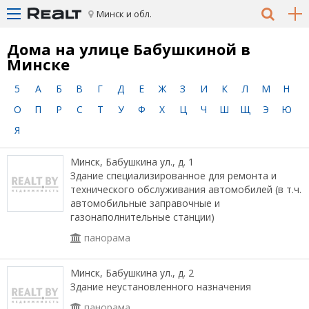
Минск и обл.
Дома на улице Бабушкиной в
Минске
5
А
Б
В
Г
Д
Е
Ж
З
И
К
Л
М
Н
О
П
Р
С
Т
У
Ф
Х
Ц
Ч
Ш
Щ
Э
Ю
Я
Минск, Бабушкина ул., д. 1
Здание специализированное для ремонта и
технического обслуживания автомобилей (в т.ч.
автомобильные заправочные и
газонаполнительные станции)
панорама
Минск, Бабушкина ул., д. 2
Здание неустановленного назначения
панорама