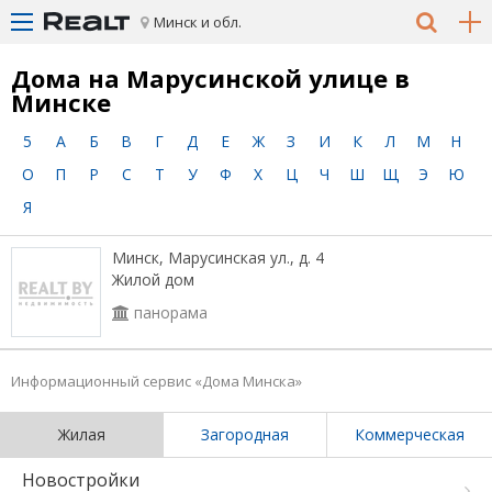
Минск и обл.
Дома на Марусинской улице в
Минске
5
А
Б
В
Г
Д
Е
Ж
З
И
К
Л
М
Н
О
П
Р
С
Т
У
Ф
Х
Ц
Ч
Ш
Щ
Э
Ю
Я
Минск, Марусинская ул., д. 4
Жилой дом
панорама
Информационный сервис «Дома Минска»
Жилая
Загородная
Коммерческая
Новостройки