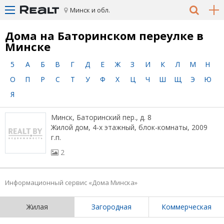
Минск и обл.
Дома на Баторинском переулке в
Минске
5
А
Б
В
Г
Д
Е
Ж
З
И
К
Л
М
Н
О
П
Р
С
Т
У
Ф
Х
Ц
Ч
Ш
Щ
Э
Ю
Я
Минск, Баторинский пер., д. 8
Жилой дом, 4-х этажный, блок-комнаты, 2009
г.п.
2
Информационный сервис «Дома Минска»
Жилая
Загородная
Коммерческая