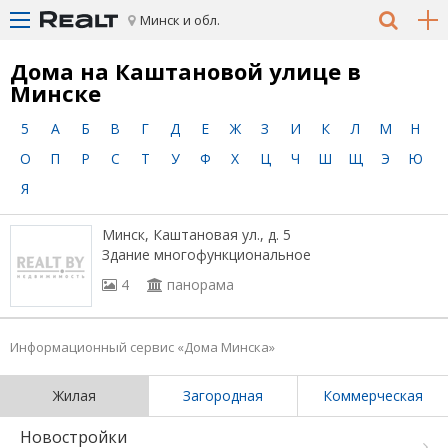
Минск и обл.
Дома на Каштановой улице в
Минске
5
А
Б
В
Г
Д
Е
Ж
З
И
К
Л
М
Н
О
П
Р
С
Т
У
Ф
Х
Ц
Ч
Ш
Щ
Э
Ю
Я
Минск, Каштановая ул., д. 5
Здание многофункциональное
4
панорама
Информационный сервис «Дома Минска»
Жилая
Загородная
Коммерческая
Новостройки