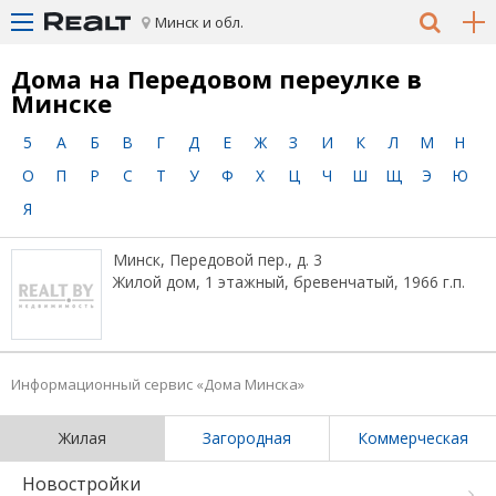
Минск и обл.
Дома на Передовом переулке в
Минске
5
А
Б
В
Г
Д
Е
Ж
З
И
К
Л
М
Н
О
П
Р
С
Т
У
Ф
Х
Ц
Ч
Ш
Щ
Э
Ю
Я
Минск, Передовой пер., д. 3
Жилой дом, 1 этажный, бревенчатый, 1966 г.п.
Информационный сервис «Дома Минска»
Жилая
Загородная
Коммерческая
Новостройки