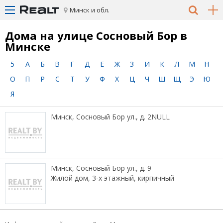
Минск и обл.
Дома на улице Сосновый Бор в
Минске
5
А
Б
В
Г
Д
Е
Ж
З
И
К
Л
М
Н
О
П
Р
С
Т
У
Ф
Х
Ц
Ч
Ш
Щ
Э
Ю
Я
Минск, Сосновый Бор ул., д. 2NULL
Минск, Сосновый Бор ул., д. 9
Жилой дом, 3-х этажный, кирпичный