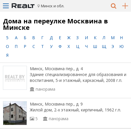
Минск и обл.
Дома на переулке Москвина в
Минске
5
А
Б
В
Г
Д
Е
Ж
З
И
К
Л
М
Н
О
П
Р
С
Т
У
Ф
Х
Ц
Ч
Ш
Щ
Э
Ю
Я
Минск, Москвина пер., д. 4
Здание специализированное для образования и
воспитания, 5-и этажный, каркасный, 2008 г.п.
панорама
Минск, Москвина пер., д. 9
Жилой дом, 2-х этажный, кирпичный, 1962 г.п.
5
панорама