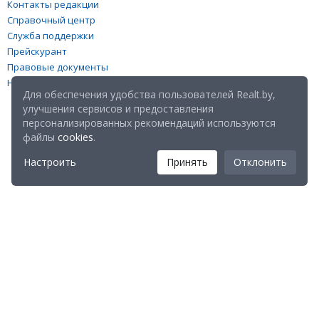
Контакты редакции
Справочный центр
Служба поддержки
Прейскурант
Правовые документы
Настройка файлов cookies
Для обеспечения удобства пользователей Realt.by,
улучшения сервисов и предоставления
персонализированных рекомендаций используются
файлы
cookies
.
Настроить
Принять
Отклонить
Мы в соц. сетях:
Скачайте мобильное приложение Realt Mobile: