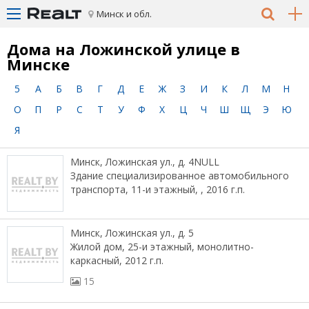
Минск и обл.
Дома на Ложинской улице в
Минске
5
А
Б
В
Г
Д
Е
Ж
З
И
К
Л
М
Н
О
П
Р
С
Т
У
Ф
Х
Ц
Ч
Ш
Щ
Э
Ю
Я
Минск, Ложинская ул., д. 4NULL
Здание специализированное автомобильного
транспорта, 11-и этажный, , 2016 г.п.
Минск, Ложинская ул., д. 5
Жилой дом, 25-и этажный, монолитно-
каркасный, 2012 г.п.
15