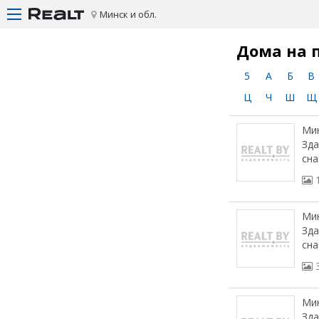
Минск и обл.
Дома на 
5
А
Б
В
Ц
Ч
Ш
Щ
Мин
Зда
сна
Мин
Зда
сна
Мин
Зда