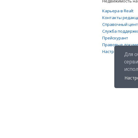
Недвижимость на 
Карьера в Realt
Контакты редакц
Справочный цен
Служба поддержк
Прейскурант
Правовые докум
Настройка файлов
Для о
серв
испо
Настр