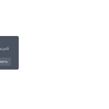
аций
нить