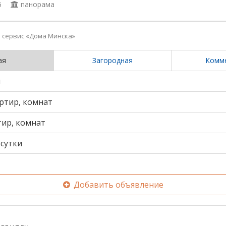
5
панорама
сервис «Дома Минска»
ая
Загородная
Комм
и
ртир, комнат
тир, комнат
сутки
Добавить объявление