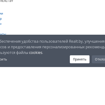
REALT.BY
ии
тр
и
енты
 cookies
беспечения удобства пользователей Realt.by, улучшения
исов и предоставления персонализированных рекоменд
льзуются файлы
cookies
.
оить
Принять
Откло
Мы в соц. сетях:
Скачайте мобильное приложение Realt Mobile: