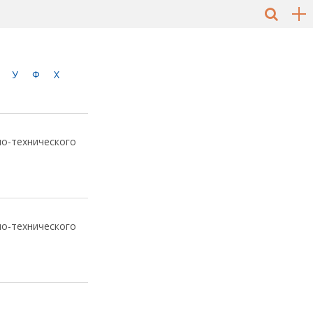
У
Ф
Х
но-технического
но-технического