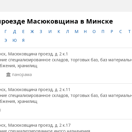
проезде Масюковщина в Минске
Г
Д
Е
Ж
З
И
К
Л
М
Н
О
П
Р
С
Т
Э
Ю
Я
ск, Масюковщина проезд, д. 2 к.1
ние специализированное складов, торговых баз, баз материаль
бжения, хранилищ
1
панорама
ск, Масюковщина проезд, д. 2 к.11
ние специализированное складов, торговых баз, баз материаль
бжения, хранилищ
3
ск, Масюковщина проезд, д. 2 к.17
ние специализзированное иного назначения