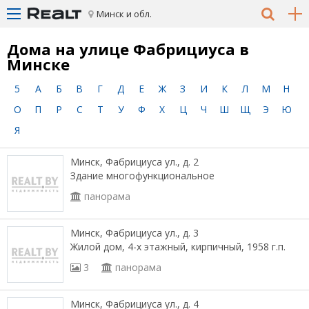
Минск и обл.
Дома на улице Фабрициуса в
Минске
5
А
Б
В
Г
Д
Е
Ж
З
И
К
Л
М
Н
О
П
Р
С
Т
У
Ф
Х
Ц
Ч
Ш
Щ
Э
Ю
Я
Минск, Фабрициуса ул., д. 2
Здание многофункциональное
панорама
Минск, Фабрициуса ул., д. 3
Жилой дом, 4-х этажный, кирпичный, 1958 г.п.
3
панорама
Минск, Фабрициуса ул., д. 4