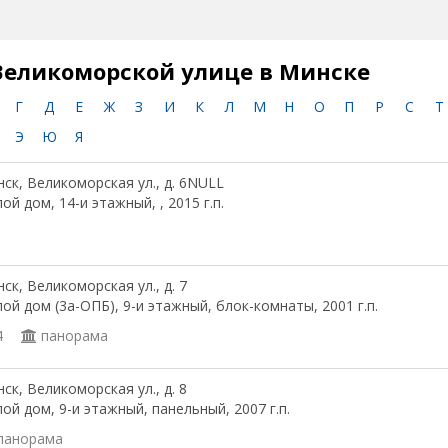
Великоморской улице в Минске
Г
Д
Е
Ж
З
И
К
Л
М
Н
О
П
Р
С
Т
Э
Ю
Я
ск, Великоморская ул., д. 6NULL
ой дом, 14-и этажный, , 2015 г.п.
ск, Великоморская ул., д. 7
ой дом (3а-ОПБ), 9-и этажный, блок-комнаты, 2001 г.п.
4
панорама
ск, Великоморская ул., д. 8
ой дом, 9-и этажный, панельный, 2007 г.п.
панорама