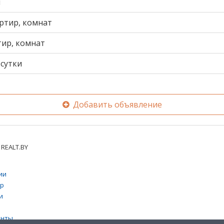
и
ртир, комнат
тир, комнат
сутки
Добавить объявление
REALT.BY
ии
тр
и
енты