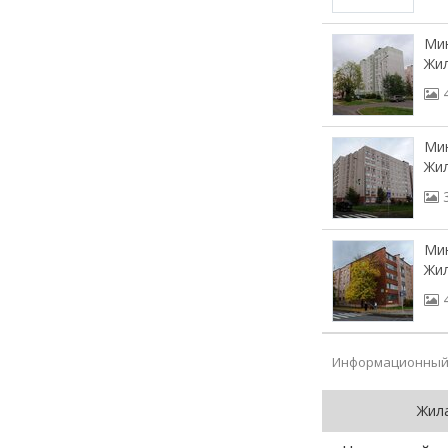
Мин
Жил
Мин
Жил
Мин
Жил
Информационный 
Жил