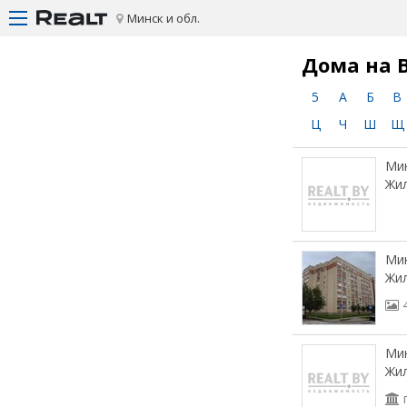
Минск и обл.
Дома на 
5
А
Б
В
Ц
Ч
Ш
Щ
Мин
Жил
Мин
Жил
Мин
Жил