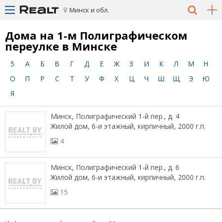
Минск и обл.
Дома на 1-м Полиграфическом
переулке в Минске
5
А
Б
В
Г
Д
Е
Ж
З
И
К
Л
М
Н
О
П
Р
С
Т
У
Ф
Х
Ц
Ч
Ш
Щ
Э
Ю
Я
Минск, Полиграфический 1-й пер., д. 4
Жилой дом, 6-и этажный, кирпичный, 2000 г.п.
4
Минск, Полиграфический 1-й пер., д. 6
Жилой дом, 6-и этажный, кирпичный, 2000 г.п.
15